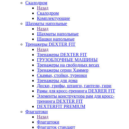
Скалодром
Назад
Скалодром
Комплектующие
Шахматы напольные
Назад
Шахматы напольные
Шашки напольные
Тренажеры DEXTER FIT
Назад
Тренажеры DEXTER FIT
ГРУЗОБЛОЧНЫЕ МАШИНЫ
Тренажеры на свободных весах
Тренажеры серии Хаммер
Скамьи, стойки, турники
Тренажеры для дома
Диски, грифы, штанги, гантели, гири
Рамы для кросс-тренинга DEXRER FIT
Элементы конструктора рам для кросс-
тренинга DEXTER FIT
DEXTERFIT PREMIUM
Флагштоки
Назад
Флагштоки
Флагшток стандарт