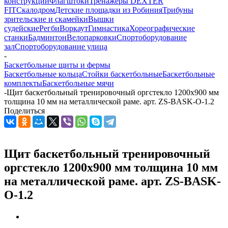
конструкции
Флагштоки
Тренажеры DEXTER
FIT
Скалодром
Детские площадки из Робиния
Трибуны
зрительские и скамейки
Вышки
судейские
Регби
Воркаут
Гимнастика
Хореографические
станки
Бадминтон
Велопарковки
Спортоборудование
зал
Спортоборудование улица
-
Баскетбольные щиты и фермы
Баскетбольные кольца
Стойки баскетбольные
Баскетбольные
комплекты
Баскетбольные мячи
-
Щит баскетбольный тренировочный оргстекло 1200х900 мм
толщина 10 мм на металлической раме. арт. ZS-BASK-O-1.2
Поделиться
Щит баскетбольный тренировочный
оргстекло 1200х900 мм толщина 10 мм
на металлической раме. арт. ZS-BASK-
O-1.2