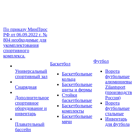
По приказу МинПрос
РФ от 06.09.2022 г. №
804 необходимые для
укомплектования
спортивного
комплекса.
Футбол
Баскетбол
Универсальный
Ворота
Баскетбольные
спортивный зал
футбольные
кольца
алюминиевы
Баскетбольные
Снарядная
Zilantsport
щиты и фермы
(производст
Стойки
Дополнительное
Россия)
баскетбольные
спортивное
Ворота
Баскетбольные
оборудование и
футбольные
комплекты
инвентарь
стальные
Баскетбольные
Инвентарь
мячи
Плавательный
для футбола
бассейн