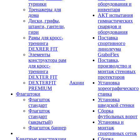
турники
оборудования и
Тренажеры для
инвентаря
дома
АКТ испытания
Диски, грифы,
гимнастических
штанги, гантели,
снарядов и
гири
оборудования
Рамы для кросс-
Поставка
тренинга
спортивного
DEXRER FIT
линолеума
Элементы
GraboFlex
конструктора рам
Поставка,
для кросс-
производство и
тренинга
монтаж стеновых
DEXTER FIT
протекторов
DEXTERFIT
Акции
Установка
PREMIUM
хореографического
Флагштоки
станка
Флагшток
Установка
стандарт
шведской стенки
Флагшток
Сборка
стандарт
футбольных ворот
(закрытый)
Установка и
Флагшток баннер
монтаж
спортивных сеток
Канатные конструкции
Сборка