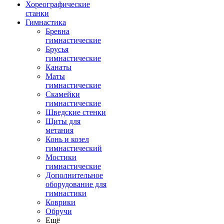
Хореографические
станки
Гимнастика
Бревна
гимнастические
Брусья
гимнастические
Канаты
Маты
гимнастические
Скамейки
гимнастические
Шведские стенки
Щиты для
метания
Конь и козел
гимнастический
Мостики
гимнастические
Дополнительное
оборудование для
гимнастики
Коврики
Обручи
Ещё