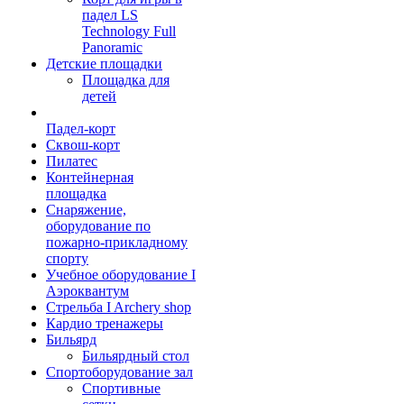
падел LS
Technology Full
Panoramic
Детские площадки
Площадка для
детей
Падел-корт
Сквош-корт
Пилатес
Контейнерная
площадка
Снаряжение,
оборудование по
пожарно-прикладному
спорту
Учебное оборудование I
Аэроквантум
Стрельба I Archery shop
Кардио тренажеры
Бильярд
Бильярдный стол
Спортоборудование зал
Спортивные