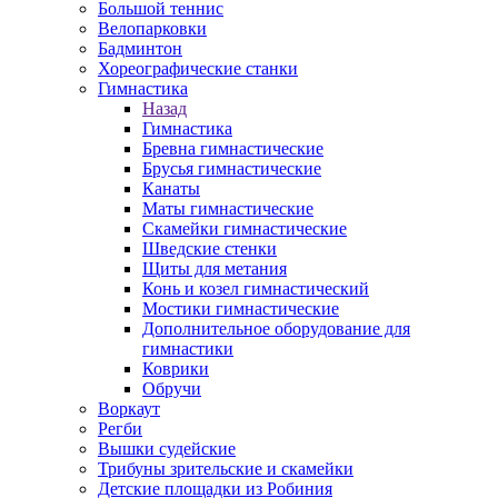
Большой теннис
Велопарковки
Бадминтон
Хореографические станки
Гимнастика
Назад
Гимнастика
Бревна гимнастические
Брусья гимнастические
Канаты
Маты гимнастические
Скамейки гимнастические
Шведские стенки
Щиты для метания
Конь и козел гимнастический
Мостики гимнастические
Дополнительное оборудование для
гимнастики
Коврики
Обручи
Воркаут
Регби
Вышки судейские
Трибуны зрительские и скамейки
Детские площадки из Робиния