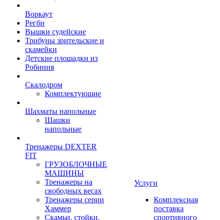
Воркаут
Регби
Вышки судейские
Трибуны зрительские и
скамейки
Детские площадки из
Робиния
Скалодром
Комплектующие
Шахматы напольные
Шашки
напольные
Тренажеры DEXTER
FIT
ГРУЗОБЛОЧНЫЕ
МАШИНЫ
Тренажеры на
Услуги
свободных весах
Тренажеры серии
Комплексная
Хаммер
поставка
Скамьи, стойки,
спортивного