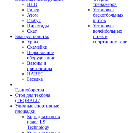
НЛО
тренажеров
Ривер
Установка
Атом
баскетбольных
Глобус
щитов
Пирамиды
Установка
Скат
волейбольных
Благоустройство
стоек в
Урны
спортивном зале.
Скамейки
Парковочное
оборудование
Вазоны и
цветочницы
НАВЕС
Беседка
Единоборства
Стол для текбола
(TEQBALL)
Уличные спортивные
площадки
Корт для игры в
падел LS
Technology
Корт для игры в