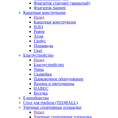
Флагшток стандарт (закрытый)
Флагшток баннер
Канатные конструкции
Назад
Канатные конструкции
НЛО
Ривер
Атом
Глобус
Пирамиды
Скат
Благоустройство
Назад
Благоустройство
Урны
Скамейки
Парковочное оборудование
Вазоны и цветочницы
НАВЕС
Беседка
Единоборства
Стол для текбола (TEQBALL)
Уличные спортивные площадки
Назад
Уличные спортивные площадки