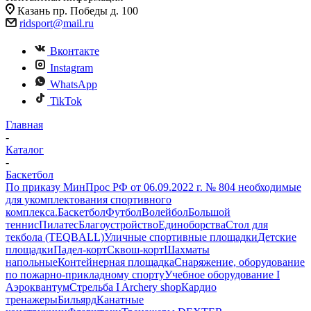
Казань пр. Победы д. 100
ridsport@mail.ru
Вконтакте
Instagram
WhatsApp
TikTok
Главная
-
Каталог
-
Баскетбол
По приказу МинПрос РФ от 06.09.2022 г. № 804 необходимые
для укомплектования спортивного
комплекса.
Баскетбол
Футбол
Волейбол
Большой
теннис
Пилатес
Благоустройство
Единоборства
Стол для
текбола (TEQBALL)
Уличные спортивные площадки
Детские
площадки
Падел-корт
Сквош-корт
Шахматы
напольные
Контейнерная площадка
Снаряжение, оборудование
по пожарно-прикладному спорту
Учебное оборудование I
Аэроквантум
Стрельба I Archery shop
Кардио
тренажеры
Бильярд
Канатные