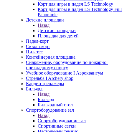
Корт для игры в падел LS Technology
Корт для игры в падел LS Technology Full
Panoramic
Детские площадки
Назад
Детские площадки
Площадка для детей
Падел-корт
Сквош-корт
Пилатес
Контейнерная площадка
Снаряжение, оборудование по пожарно-
прикладному спорту
Учебное оборудование I Аэроквантум
Стрельба I Archery shop
Кардио тренажеры
Бильярд
Назад
Бильярд
Бильярдный стол
Спортоборудование зал
Назад
Спортоборудование зал
Спортивные сетки
Настольный теннис