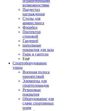
ограниченными
возможностями
Пьедестал
награждения
Столы для
армреслинга
Флорбол
Протектор
стеновой
Гардероб
напольные
покрытия для зала
Гири и гантели
Ещё
Спортоборудование
улица
Военная полоса
препятствий
Элементы для
спортплощадок
Резиновые
покрытия
Оборудование для
сдачи спортивных
норм