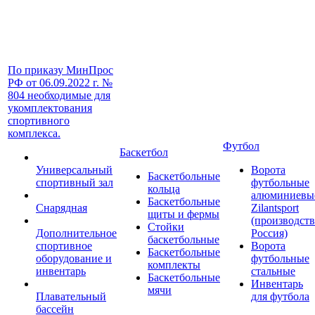
По приказу МинПрос
РФ от 06.09.2022 г. №
804 необходимые для
укомплектования
спортивного
комплекса.
Футбол
Баскетбол
Универсальный
Ворота
Баскетбольные
спортивный зал
футбольные
кольца
алюминиевы
Баскетбольные
Снарядная
Zilantsport
щиты и фермы
(производст
Стойки
Дополнительное
Россия)
баскетбольные
спортивное
Ворота
Баскетбольные
оборудование и
футбольные
комплекты
инвентарь
стальные
Баскетбольные
Инвентарь
мячи
Плавательный
для футбола
бассейн