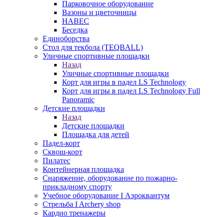
Парковочное оборудование
Вазоны и цветочницы
НАВЕС
Беседка
Единоборства
Стол для текбола (TEQBALL)
Уличные спортивные площадки
Назад
Уличные спортивные площадки
Корт для игры в падел LS Technology
Корт для игры в падел LS Technology Full
Panoramic
Детские площадки
Назад
Детские площадки
Площадка для детей
Падел-корт
Сквош-корт
Пилатес
Контейнерная площадка
Снаряжение, оборудование по пожарно-
прикладному спорту
Учебное оборудование I Аэроквантум
Стрельба I Archery shop
Кардио тренажеры