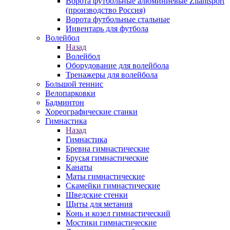
Ворота футбольные алюминиевые Zilantsport
(производство Россия)
Ворота футбольные стальные
Инвентарь для футбола
Волейбол
Назад
Волейбол
Оборудование для волейбола
Тренажеры для волейбола
Большой теннис
Велопарковки
Бадминтон
Хореографические станки
Гимнастика
Назад
Гимнастика
Бревна гимнастические
Брусья гимнастические
Канаты
Маты гимнастические
Скамейки гимнастические
Шведские стенки
Щиты для метания
Конь и козел гимнастический
Мостики гимнастические