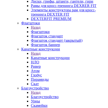
Диски, грифы, штанги, гантели, гири
Рамы для кросс-тренинга DEXRER FIT
Элементы конструктора рам для кросс-
тренинга DEXTER FIT
DEXTERFIT PREMIUM
Флагштоки
Назад
Флагштоки
Флагшток стандарт
Флагшток стандарт (закрытый)
Флагшток баннер
Канатные конструкции
Назад
Канатные конструкции
НЛО
Ривер
Атом
Глобус
Пирамиды
Скат
Благоустройство
Назад
Благоустройство
Урны
Скамейки