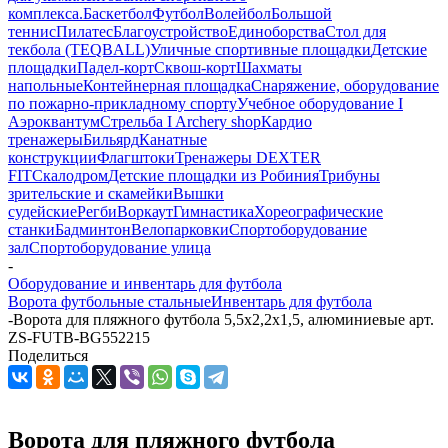
комплекса.
Баскетбол
Футбол
Волейбол
Большой
теннис
Пилатес
Благоустройство
Единоборства
Стол для
текбола (TEQBALL)
Уличные спортивные площадки
Детские
площадки
Падел-корт
Сквош-корт
Шахматы
напольные
Контейнерная площадка
Снаряжение, оборудование
по пожарно-прикладному спорту
Учебное оборудование I
Аэроквантум
Стрельба I Archery shop
Кардио
тренажеры
Бильярд
Канатные
конструкции
Флагштоки
Тренажеры DEXTER
FIT
Скалодром
Детские площадки из Робиния
Трибуны
зрительские и скамейки
Вышки
судейские
Регби
Воркаут
Гимнастика
Хореографические
станки
Бадминтон
Велопарковки
Спортоборудование
зал
Спортоборудование улица
-
Оборудование и инвентарь для футбола
Ворота футбольные стальные
Инвентарь для футбола
-
Ворота для пляжного футбола 5,5х2,2х1,5, алюминиевые арт.
ZS-FUTB-BG552215
Поделиться
Ворота для пляжного футбола