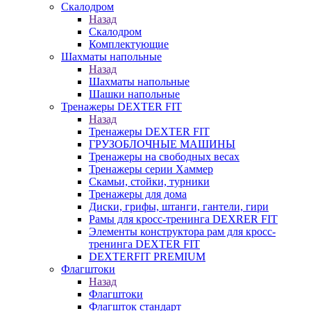
Скалодром
Назад
Скалодром
Комплектующие
Шахматы напольные
Назад
Шахматы напольные
Шашки напольные
Тренажеры DEXTER FIT
Назад
Тренажеры DEXTER FIT
ГРУЗОБЛОЧНЫЕ МАШИНЫ
Тренажеры на свободных весах
Тренажеры серии Хаммер
Скамьи, стойки, турники
Тренажеры для дома
Диски, грифы, штанги, гантели, гири
Рамы для кросс-тренинга DEXRER FIT
Элементы конструктора рам для кросс-
тренинга DEXTER FIT
DEXTERFIT PREMIUM
Флагштоки
Назад
Флагштоки
Флагшток стандарт