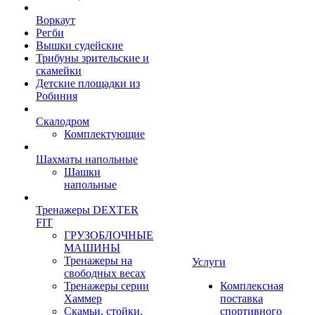
Воркаут
Регби
Вышки судейские
Трибуны зрительские и
скамейки
Детские площадки из
Робиния
Скалодром
Комплектующие
Шахматы напольные
Шашки
напольные
Тренажеры DEXTER
FIT
ГРУЗОБЛОЧНЫЕ
МАШИНЫ
Тренажеры на
Услуги
свободных весах
Тренажеры серии
Комплексная
Хаммер
поставка
Скамьи, стойки,
спортивного