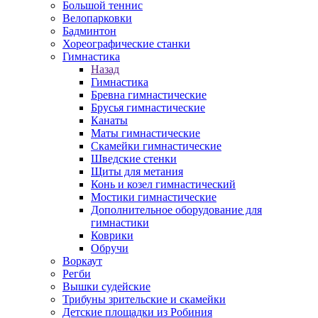
Большой теннис
Велопарковки
Бадминтон
Хореографические станки
Гимнастика
Назад
Гимнастика
Бревна гимнастические
Брусья гимнастические
Канаты
Маты гимнастические
Скамейки гимнастические
Шведские стенки
Щиты для метания
Конь и козел гимнастический
Мостики гимнастические
Дополнительное оборудование для
гимнастики
Коврики
Обручи
Воркаут
Регби
Вышки судейские
Трибуны зрительские и скамейки
Детские площадки из Робиния