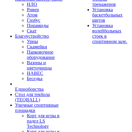
НЛО
тренажеров
Ривер
Установка
Атом
баскетбольных
Глобус
щитов
Пирамиды
Установка
Скат
волейбольных
Благоустройство
стоек в
Урны
спортивном зале.
Скамейки
Парковочное
оборудование
Вазоны и
цветочницы
НАВЕС
Беседка
Единоборства
Стол для текбола
(TEQBALL)
Уличные спортивные
площадки
Корт для игры в
падел LS
Technology
Корт для игры в