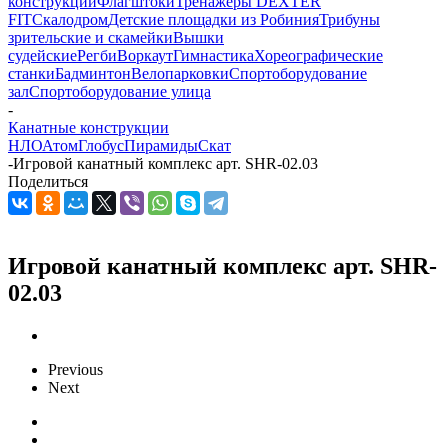
конструкции
Флагштоки
Тренажеры DEXTER
FIT
Скалодром
Детские площадки из Робиния
Трибуны
зрительские и скамейки
Вышки
судейские
Регби
Воркаут
Гимнастика
Хореографические
станки
Бадминтон
Велопарковки
Спортоборудование
зал
Спортоборудование улица
-
Канатные конструкции
НЛО
Атом
Глобус
Пирамиды
Скат
-
Игровой канатный комплекс арт. SHR-02.03
Поделиться
Игровой канатный комплекс арт. SHR-
02.03
Previous
Next