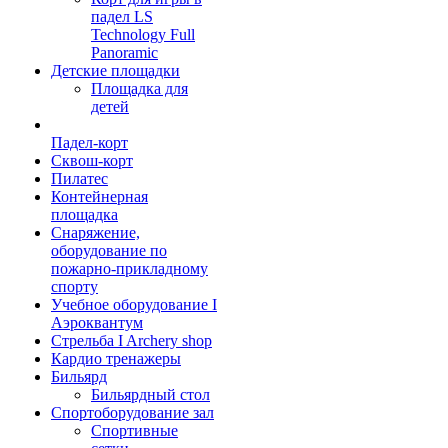
падел LS
Technology Full
Panoramic
Детские площадки
Площадка для
детей
Падел-корт
Сквош-корт
Пилатес
Контейнерная
площадка
Снаряжение,
оборудование по
пожарно-прикладному
спорту
Учебное оборудование I
Аэроквантум
Стрельба I Archery shop
Кардио тренажеры
Бильярд
Бильярдный стол
Спортоборудование зал
Спортивные