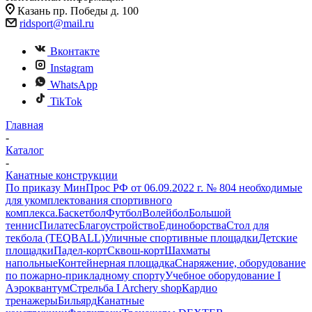
Казань пр. Победы д. 100
ridsport@mail.ru
Вконтакте
Instagram
WhatsApp
TikTok
Главная
-
Каталог
-
Канатные конструкции
По приказу МинПрос РФ от 06.09.2022 г. № 804 необходимые
для укомплектования спортивного
комплекса.
Баскетбол
Футбол
Волейбол
Большой
теннис
Пилатес
Благоустройство
Единоборства
Стол для
текбола (TEQBALL)
Уличные спортивные площадки
Детские
площадки
Падел-корт
Сквош-корт
Шахматы
напольные
Контейнерная площадка
Снаряжение, оборудование
по пожарно-прикладному спорту
Учебное оборудование I
Аэроквантум
Стрельба I Archery shop
Кардио
тренажеры
Бильярд
Канатные