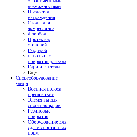
ограниченными
возможностями
Пьедестал
награждения
Столы для
армреслинга
Флорбол
Протектор
стеновой
Гардероб
напольные
покрытия для зала
Гири и гантели
Ещё
Спортоборудование
улица
Военная полоса
препятствий
Элементы для
спортплощадок
Резиновые
покрытия
Оборудование для
сдачи спортивных
норм