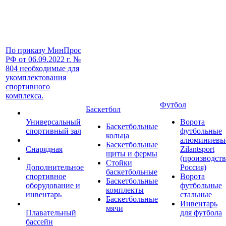
По приказу МинПрос
РФ от 06.09.2022 г. №
804 необходимые для
укомплектования
спортивного
комплекса.
Футбол
Баскетбол
Универсальный
Ворота
Баскетбольные
спортивный зал
футбольные
кольца
алюминиевы
Баскетбольные
Снарядная
Zilantsport
щиты и фермы
(производст
Стойки
Дополнительное
Россия)
баскетбольные
спортивное
Ворота
Баскетбольные
оборудование и
футбольные
комплекты
инвентарь
стальные
Баскетбольные
Инвентарь
мячи
Плавательный
для футбола
бассейн