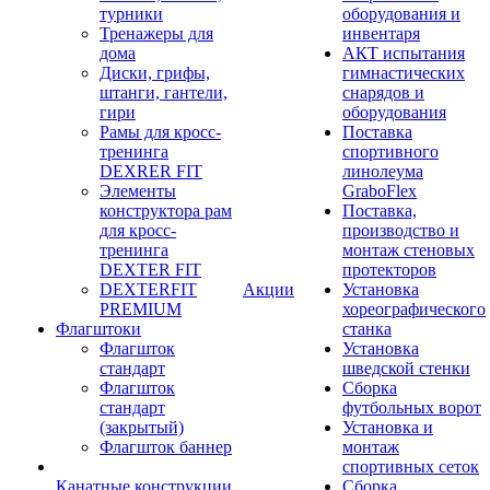
турники
оборудования и
Тренажеры для
инвентаря
дома
АКТ испытания
Диски, грифы,
гимнастических
штанги, гантели,
снарядов и
гири
оборудования
Рамы для кросс-
Поставка
тренинга
спортивного
DEXRER FIT
линолеума
Элементы
GraboFlex
конструктора рам
Поставка,
для кросс-
производство и
тренинга
монтаж стеновых
DEXTER FIT
протекторов
DEXTERFIT
Акции
Установка
PREMIUM
хореографического
Флагштоки
станка
Флагшток
Установка
стандарт
шведской стенки
Флагшток
Сборка
стандарт
футбольных ворот
(закрытый)
Установка и
Флагшток баннер
монтаж
спортивных сеток
Канатные конструкции
Сборка