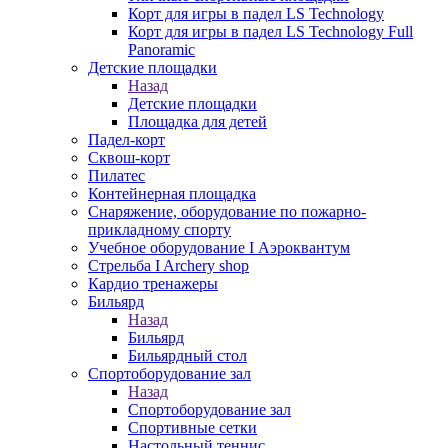
Корт для игры в падел LS Technology
Корт для игры в падел LS Technology Full
Panoramic
Детские площадки
Назад
Детские площадки
Площадка для детей
Падел-корт
Сквош-корт
Пилатес
Контейнерная площадка
Снаряжение, оборудование по пожарно-
прикладному спорту
Учебное оборудование I Аэроквантум
Стрельба I Archery shop
Кардио тренажеры
Бильярд
Назад
Бильярд
Бильярдный стол
Спортоборудование зал
Назад
Спортоборудование зал
Спортивные сетки
Настольный теннис