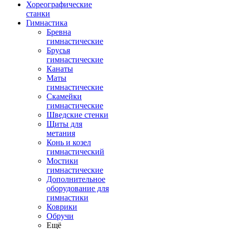
Хореографические
станки
Гимнастика
Бревна
гимнастические
Брусья
гимнастические
Канаты
Маты
гимнастические
Скамейки
гимнастические
Шведские стенки
Щиты для
метания
Конь и козел
гимнастический
Мостики
гимнастические
Дополнительное
оборудование для
гимнастики
Коврики
Обручи
Ещё