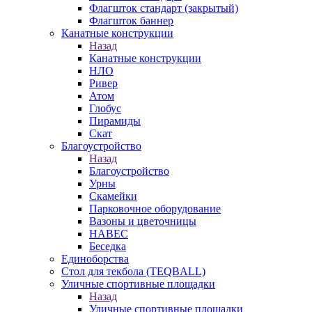
Флагшток стандарт (закрытый)
Флагшток баннер
Канатные конструкции
Назад
Канатные конструкции
НЛО
Ривер
Атом
Глобус
Пирамиды
Скат
Благоустройство
Назад
Благоустройство
Урны
Скамейки
Парковочное оборудование
Вазоны и цветочницы
НАВЕС
Беседка
Единоборства
Стол для текбола (TEQBALL)
Уличные спортивные площадки
Назад
Уличные спортивные площадки