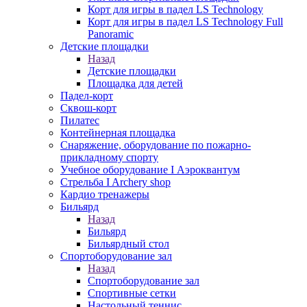
Корт для игры в падел LS Technology
Корт для игры в падел LS Technology Full
Panoramic
Детские площадки
Назад
Детские площадки
Площадка для детей
Падел-корт
Сквош-корт
Пилатес
Контейнерная площадка
Снаряжение, оборудование по пожарно-
прикладному спорту
Учебное оборудование I Аэроквантум
Стрельба I Archery shop
Кардио тренажеры
Бильярд
Назад
Бильярд
Бильярдный стол
Спортоборудование зал
Назад
Спортоборудование зал
Спортивные сетки
Настольный теннис