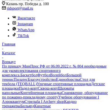
Казань пр. Победы д. 100
ridsport@mail.ru
Вконтакте
Instagram
WhatsApp
TikTok
Главная
-
Каталог
-
Воркаут
По приказу МинПрос РФ от 06.09.2022 г. № 804 необходимые
для укомплектования спортивного
комплекса.
Баскетбол
Футбол
Волейбол
Большой
теннис
Пилатес
Благоустройство
Единоборства
Стол для
текбола (TEQBALL)
Уличные спортивные площадки
Детские
площадки
Падел-корт
Сквош-корт
Шахматы
напольные
Контейнерная площадка
Снаряжение, оборудование
по пожарно-прикладному спорту
Учебное оборудование I
Аэроквантум
Стрельба I Archery shop
Кардио
тренажеры
Бильярд
Канатные