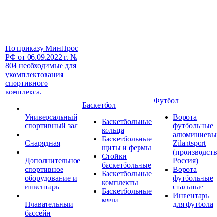
По приказу МинПрос
РФ от 06.09.2022 г. №
804 необходимые для
укомплектования
спортивного
комплекса.
Футбол
Баскетбол
Универсальный
Ворота
Баскетбольные
спортивный зал
футбольные
кольца
алюминиевы
Баскетбольные
Снарядная
Zilantsport
щиты и фермы
(производст
Стойки
Дополнительное
Россия)
баскетбольные
спортивное
Ворота
Баскетбольные
оборудование и
футбольные
комплекты
инвентарь
стальные
Баскетбольные
Инвентарь
мячи
Плавательный
для футбола
бассейн