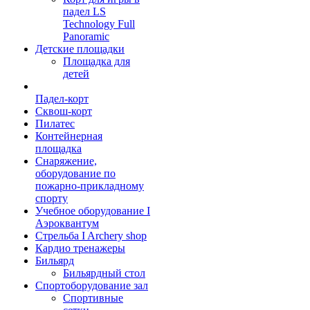
падел LS
Technology Full
Panoramic
Детские площадки
Площадка для
детей
Падел-корт
Сквош-корт
Пилатес
Контейнерная
площадка
Снаряжение,
оборудование по
пожарно-прикладному
спорту
Учебное оборудование I
Аэроквантум
Стрельба I Archery shop
Кардио тренажеры
Бильярд
Бильярдный стол
Спортоборудование зал
Спортивные