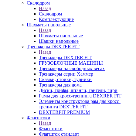
Скалодром
Назад
Скалодром
Комплектующие
Шахматы напольные
Назад
Шахматы напольные
Шашки напольные
Тренажеры DEXTER FIT
Назад
Тренажеры DEXTER FIT
ГРУЗОБЛОЧНЫЕ МАШИНЫ
Тренажеры на свободных весах
Тренажеры серии Хаммер
Скамьи, стойки, турники
Тренажеры для дома
Диски, грифы, штанги, гантели, гири
Рамы для кросс-тренинга DEXRER FIT
Элементы конструктора рам для кросс-
тренинга DEXTER FIT
DEXTERFIT PREMIUM
Флагштоки
Назад
Флагштоки
Флагшток стандарт