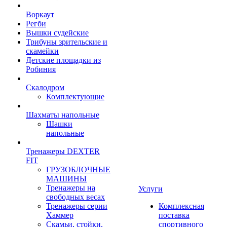
Воркаут
Регби
Вышки судейские
Трибуны зрительские и
скамейки
Детские площадки из
Робиния
Скалодром
Комплектующие
Шахматы напольные
Шашки
напольные
Тренажеры DEXTER
FIT
ГРУЗОБЛОЧНЫЕ
МАШИНЫ
Тренажеры на
Услуги
свободных весах
Тренажеры серии
Комплексная
Хаммер
поставка
Скамьи, стойки,
спортивного