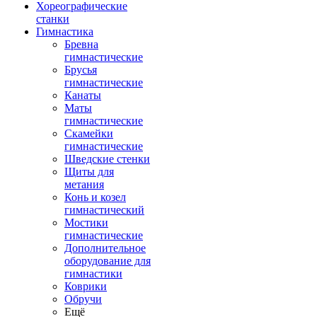
Хореографические
станки
Гимнастика
Бревна
гимнастические
Брусья
гимнастические
Канаты
Маты
гимнастические
Скамейки
гимнастические
Шведские стенки
Щиты для
метания
Конь и козел
гимнастический
Мостики
гимнастические
Дополнительное
оборудование для
гимнастики
Коврики
Обручи
Ещё