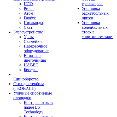
НЛО
тренажеров
Ривер
Установка
Атом
баскетбольных
Глобус
щитов
Пирамиды
Установка
Скат
волейбольных
Благоустройство
стоек в
Урны
спортивном зале.
Скамейки
Парковочное
оборудование
Вазоны и
цветочницы
НАВЕС
Беседка
Единоборства
Стол для текбола
(TEQBALL)
Уличные спортивные
площадки
Корт для игры в
падел LS
Technology
Корт для игры в