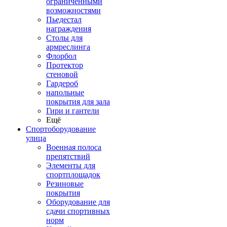
ограниченными
возможностями
Пьедестал
награждения
Столы для
армреслинга
Флорбол
Протектор
стеновой
Гардероб
напольные
покрытия для зала
Гири и гантели
Ещё
Спортоборудование
улица
Военная полоса
препятствий
Элементы для
спортплощадок
Резиновые
покрытия
Оборудование для
сдачи спортивных
норм