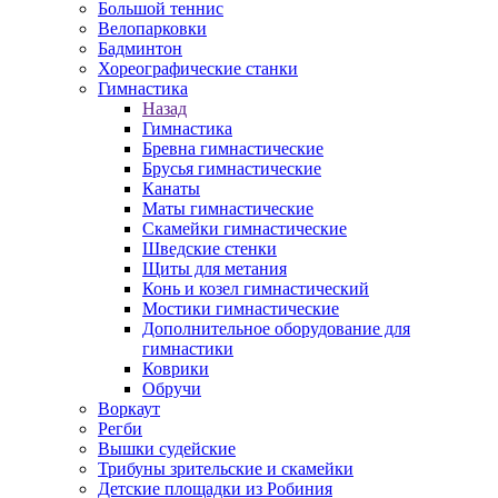
Большой теннис
Велопарковки
Бадминтон
Хореографические станки
Гимнастика
Назад
Гимнастика
Бревна гимнастические
Брусья гимнастические
Канаты
Маты гимнастические
Скамейки гимнастические
Шведские стенки
Щиты для метания
Конь и козел гимнастический
Мостики гимнастические
Дополнительное оборудование для
гимнастики
Коврики
Обручи
Воркаут
Регби
Вышки судейские
Трибуны зрительские и скамейки
Детские площадки из Робиния