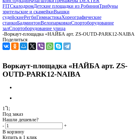
конструкции
Флагштоки
Тренажеры DEXTER
FIT
Скалодром
Детские площадки из Робиния
Трибуны
зрительские и скамейки
Вышки
судейские
Регби
Гимнастика
Хореографические
станки
Бадминтон
Велопарковки
Спортоборудование
зал
Спортоборудование улица
-
Воркаут-площадка «НАЙБА арт. ZS-OUTD-PARK12-NAIBA
Поделиться
Воркаут-площадка «НАЙБА арт. ZS-
OUTD-PARK12-NAIBA
1
͆
1
;
Под заказ
Нашли дешевле?
-
+
В корзину
Купить в 1 клик