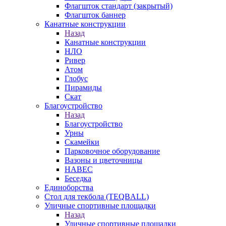
Флагшток стандарт (закрытый)
Флагшток баннер
Канатные конструкции
Назад
Канатные конструкции
НЛО
Ривер
Атом
Глобус
Пирамиды
Скат
Благоустройство
Назад
Благоустройство
Урны
Скамейки
Парковочное оборудование
Вазоны и цветочницы
НАВЕС
Беседка
Единоборства
Стол для текбола (TEQBALL)
Уличные спортивные площадки
Назад
Уличные спортивные площадки