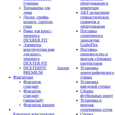
турники
оборудования и
Тренажеры для
инвентаря
дома
АКТ испытания
Диски, грифы,
гимнастических
штанги, гантели,
снарядов и
гири
оборудования
Рамы для кросс-
Поставка
тренинга
спортивного
DEXRER FIT
линолеума
Элементы
GraboFlex
конструктора рам
Поставка,
для кросс-
производство и
тренинга
монтаж стеновых
DEXTER FIT
протекторов
DEXTERFIT
Акции
Установка
PREMIUM
хореографического
Флагштоки
станка
Флагшток
Установка
стандарт
шведской стенки
Флагшток
Сборка
стандарт
футбольных ворот
(закрытый)
Установка и
Флагшток баннер
монтаж
спортивных сеток
Канатные конструкции
Сборка