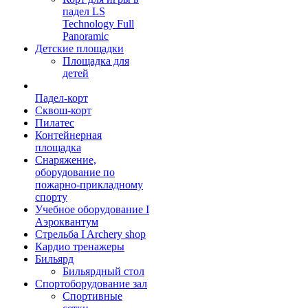
падел LS
Technology Full
Panoramic
Детские площадки
Площадка для
детей
Падел-корт
Сквош-корт
Пилатес
Контейнерная
площадка
Снаряжение,
оборудование по
пожарно-прикладному
спорту
Учебное оборудование I
Аэроквантум
Стрельба I Archery shop
Кардио тренажеры
Бильярд
Бильярдный стол
Спортоборудование зал
Спортивные