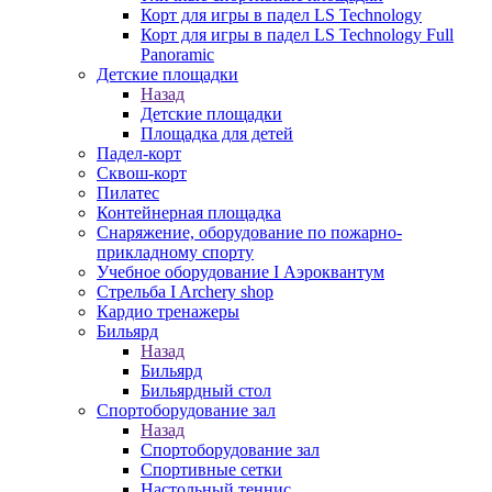
Корт для игры в падел LS Technology
Корт для игры в падел LS Technology Full
Panoramic
Детские площадки
Назад
Детские площадки
Площадка для детей
Падел-корт
Сквош-корт
Пилатес
Контейнерная площадка
Снаряжение, оборудование по пожарно-
прикладному спорту
Учебное оборудование I Аэроквантум
Стрельба I Archery shop
Кардио тренажеры
Бильярд
Назад
Бильярд
Бильярдный стол
Спортоборудование зал
Назад
Спортоборудование зал
Спортивные сетки
Настольный теннис