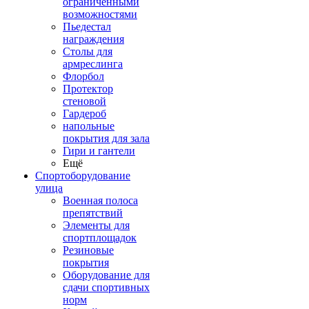
ограниченными
возможностями
Пьедестал
награждения
Столы для
армреслинга
Флорбол
Протектор
стеновой
Гардероб
напольные
покрытия для зала
Гири и гантели
Ещё
Спортоборудование
улица
Военная полоса
препятствий
Элементы для
спортплощадок
Резиновые
покрытия
Оборудование для
сдачи спортивных
норм