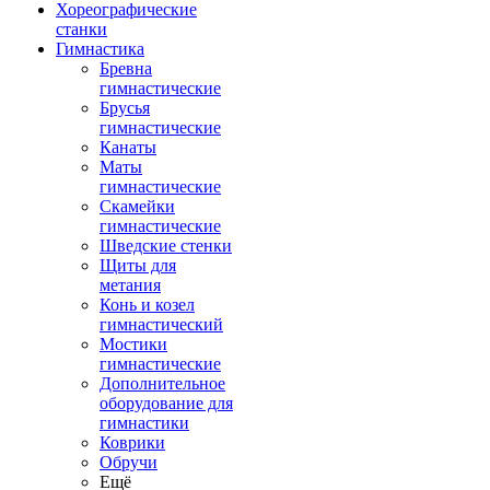
Хореографические
станки
Гимнастика
Бревна
гимнастические
Брусья
гимнастические
Канаты
Маты
гимнастические
Скамейки
гимнастические
Шведские стенки
Щиты для
метания
Конь и козел
гимнастический
Мостики
гимнастические
Дополнительное
оборудование для
гимнастики
Коврики
Обручи
Ещё