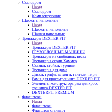
Скалодром
Назад
Скалодром
Комплектующие
Шахматы напольные
Назад
Шахматы напольные
Шашки напольные
Тренажеры DEXTER FIT
Назад
Тренажеры DEXTER FIT
ГРУЗОБЛОЧНЫЕ МАШИНЫ
Тренажеры на свободных весах
Тренажеры серии Хаммер
Скамьи, стойки, турники
Тренажеры для дома
Диски, грифы, штанги, гантели, гири
Рамы для кросс-тренинга DEXRER FIT
Элементы конструктора рам для кросс-
тренинга DEXTER FIT
DEXTERFIT PREMIUM
Флагштоки
Назад
Флагштоки
Флагшток стандарт