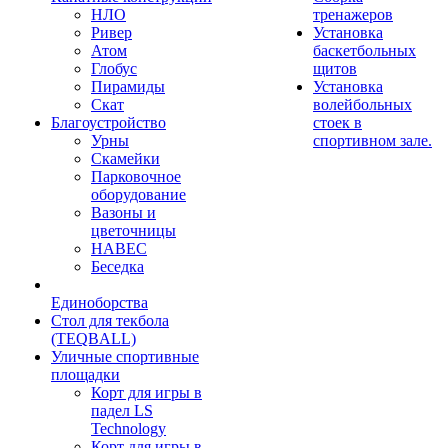
НЛО
тренажеров
Ривер
Установка
Атом
баскетбольных
Глобус
щитов
Пирамиды
Установка
Скат
волейбольных
Благоустройство
стоек в
Урны
спортивном зале.
Скамейки
Парковочное
оборудование
Вазоны и
цветочницы
НАВЕС
Беседка
Единоборства
Стол для текбола
(TEQBALL)
Уличные спортивные
площадки
Корт для игры в
падел LS
Technology
Корт для игры в