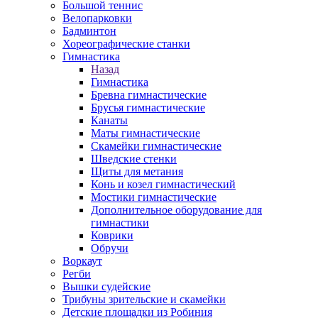
Большой теннис
Велопарковки
Бадминтон
Хореографические станки
Гимнастика
Назад
Гимнастика
Бревна гимнастические
Брусья гимнастические
Канаты
Маты гимнастические
Скамейки гимнастические
Шведские стенки
Щиты для метания
Конь и козел гимнастический
Мостики гимнастические
Дополнительное оборудование для
гимнастики
Коврики
Обручи
Воркаут
Регби
Вышки судейские
Трибуны зрительские и скамейки
Детские площадки из Робиния