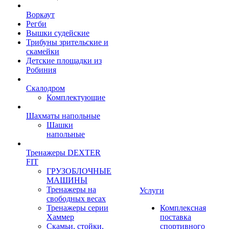
Воркаут
Регби
Вышки судейские
Трибуны зрительские и
скамейки
Детские площадки из
Робиния
Скалодром
Комплектующие
Шахматы напольные
Шашки
напольные
Тренажеры DEXTER
FIT
ГРУЗОБЛОЧНЫЕ
МАШИНЫ
Тренажеры на
Услуги
свободных весах
Тренажеры серии
Комплексная
Хаммер
поставка
Скамьи, стойки,
спортивного