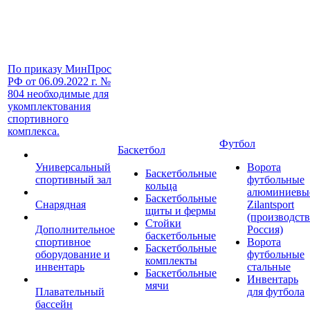
По приказу МинПрос
РФ от 06.09.2022 г. №
804 необходимые для
укомплектования
спортивного
комплекса.
Футбол
Баскетбол
Универсальный
Ворота
Баскетбольные
спортивный зал
футбольные
кольца
алюминиевы
Баскетбольные
Снарядная
Zilantsport
щиты и фермы
(производст
Стойки
Дополнительное
Россия)
баскетбольные
спортивное
Ворота
Баскетбольные
оборудование и
футбольные
комплекты
инвентарь
стальные
Баскетбольные
Инвентарь
мячи
Плавательный
для футбола
бассейн