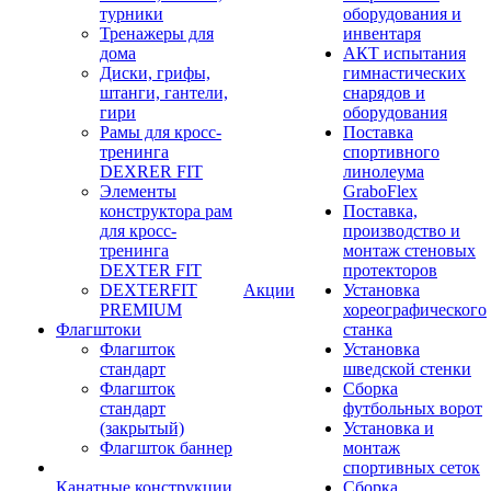
турники
оборудования и
Тренажеры для
инвентаря
дома
АКТ испытания
Диски, грифы,
гимнастических
штанги, гантели,
снарядов и
гири
оборудования
Рамы для кросс-
Поставка
тренинга
спортивного
DEXRER FIT
линолеума
Элементы
GraboFlex
конструктора рам
Поставка,
для кросс-
производство и
тренинга
монтаж стеновых
DEXTER FIT
протекторов
DEXTERFIT
Акции
Установка
PREMIUM
хореографического
Флагштоки
станка
Флагшток
Установка
стандарт
шведской стенки
Флагшток
Сборка
стандарт
футбольных ворот
(закрытый)
Установка и
Флагшток баннер
монтаж
спортивных сеток
Канатные конструкции
Сборка