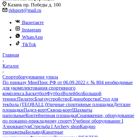
Казань пр. Победы д. 100
ridsport@mail.ru
Вконтакте
Instagram
WhatsApp
TikTok
Главная
-
Каталог
-
Спортоборудование улица
По приказу МинПрос РФ от 06.09.2022 г. № 804 необходимые
для укомплектования спортивного
комплекса.
Баскетбол
Футбол
Волейбол
Большой
теннис
Пилатес
Благоустройство
Единоборства
Стол для
текбола (TEQBALL)
Уличные спортивные площадки
Детские
площадки
Падел-корт
Сквош-корт
Шахматы
напольные
Контейнерная площадка
Снаряжение, оборудование
по пожарно-прикладному спорту
Учебное оборудование I
Аэроквантум
Стрельба I Archery shop
Кардио
тренажеры
Бильярд
Канатные