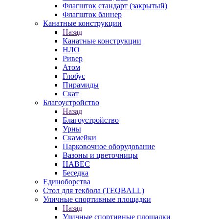
Флагшток стандарт (закрытый)
Флагшток баннер
Канатные конструкции
Назад
Канатные конструкции
НЛО
Ривер
Атом
Глобус
Пирамиды
Скат
Благоустройство
Назад
Благоустройство
Урны
Скамейки
Парковочное оборудование
Вазоны и цветочницы
НАВЕС
Беседка
Единоборства
Стол для текбола (TEQBALL)
Уличные спортивные площадки
Назад
Уличные спортивные площадки