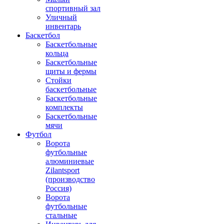
спортивный зал
Уличный
инвентарь
Баскетбол
Баскетбольные
кольца
Баскетбольные
щиты и фермы
Стойки
баскетбольные
Баскетбольные
комплекты
Баскетбольные
мячи
Футбол
Ворота
футбольные
алюминиевые
Zilantsport
(производство
Россия)
Ворота
футбольные
стальные