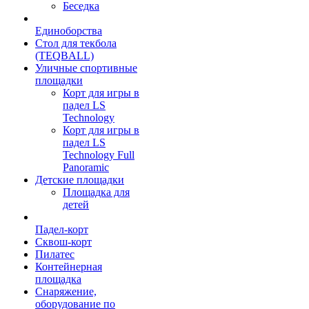
Беседка
Единоборства
Стол для текбола
(TEQBALL)
Уличные спортивные
площадки
Корт для игры в
падел LS
Technology
Корт для игры в
падел LS
Technology Full
Panoramic
Детские площадки
Площадка для
детей
Падел-корт
Сквош-корт
Пилатес
Контейнерная
площадка
Снаряжение,
оборудование по