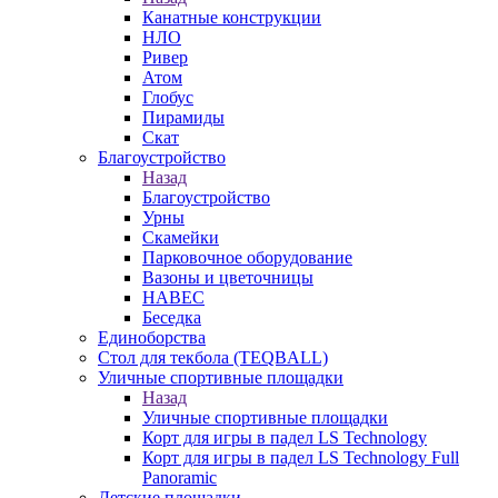
Канатные конструкции
НЛО
Ривер
Атом
Глобус
Пирамиды
Скат
Благоустройство
Назад
Благоустройство
Урны
Скамейки
Парковочное оборудование
Вазоны и цветочницы
НАВЕС
Беседка
Единоборства
Стол для текбола (TEQBALL)
Уличные спортивные площадки
Назад
Уличные спортивные площадки
Корт для игры в падел LS Technology
Корт для игры в падел LS Technology Full
Panoramic
Детские площадки