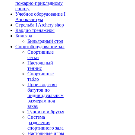
пожарно-прикладному
спорту
Учебное оборудование I
Аэроквантум
Стрельба I Archery shop
Кардио тренажеры
Бильярд
Бильярдный стол
Спортоборудование зал
Спортивные
сетки
Настольный
теннис
Спортивные
табло
Производство
батутов по
индивидуальным
размерам под
заказ
Турники и брусья
Система
разделения
спортивного зала
Настольные игры