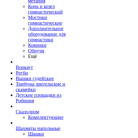
метания
Конь и козел
гимнастический
Мостики
гимнастические
Дополнительное
оборудование для
гимнастики
Коврики
Обручи
Ещё
Воркаут
Регби
Вышки судейские
Трибуны зрительские и
скамейки
Детские площадки из
Робиния
Скалодром
Комплектующие
Шахматы напольные
Шашки