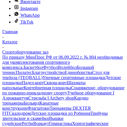
Вконтакте
Instagram
WhatsApp
TikTok
Главная
-
Каталог
-
Спортоборудование зал
По приказу МинПрос РФ от 06.09.2022 г. № 804 необходимые
для укомплектования спортивного
комплекса.
Баскетбол
Футбол
Волейбол
Большой
теннис
Пилатес
Благоустройство
Единоборства
Стол для
текбола (TEQBALL)
Уличные спортивные площадки
Детские
площадки
Падел-корт
Сквош-корт
Шахматы
напольные
Контейнерная площадка
Снаряжение, оборудование
по пожарно-прикладному спорту
Учебное оборудование I
Аэроквантум
Стрельба I Archery shop
Кардио
тренажеры
Бильярд
Канатные
конструкции
Флагштоки
Тренажеры DEXTER
FIT
Скалодром
Детские площадки из Робиния
Трибуны
зрительские и скамейки
Вышки
судейские
Регби
Воркаут
Гимнастика
Хореографические