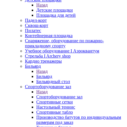
Назад
Детские площадки
Площадка для детей
Падел-корт
Сквош-корт
Пилатес
Контейнерная площадка
Снаряжение, оборудование по пожарно-
прикладному спорту
Учебное оборудование I Аэроквантум
Стрельба I Archery shop
Кардио тренажеры
Бильярд
Назад
Бильярд
Бильярдный стол
Спортоборудование зал
Назад
Спортоборудование зал
Спортивные сетки
Настольный теннис
Спортивные табло
Производство батутов по индивидуальным
размерам под заказ