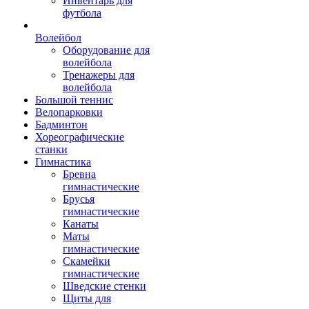
Инвентарь для
футбола
Волейбол
Оборудование для
волейбола
Тренажеры для
волейбола
Большой теннис
Велопарковки
Бадминтон
Хореографические
станки
Гимнастика
Бревна
гимнастические
Брусья
гимнастические
Канаты
Маты
гимнастические
Скамейки
гимнастические
Шведские стенки
Щиты для