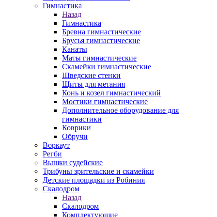
Гимнастика
Назад
Гимнастика
Бревна гимнастические
Брусья гимнастические
Канаты
Маты гимнастические
Скамейки гимнастические
Шведские стенки
Щиты для метания
Конь и козел гимнастический
Мостики гимнастические
Дополнительное оборудование для
гимнастики
Коврики
Обручи
Воркаут
Регби
Вышки судейские
Трибуны зрительские и скамейки
Детские площадки из Робиния
Скалодром
Назад
Скалодром
Комплектующие