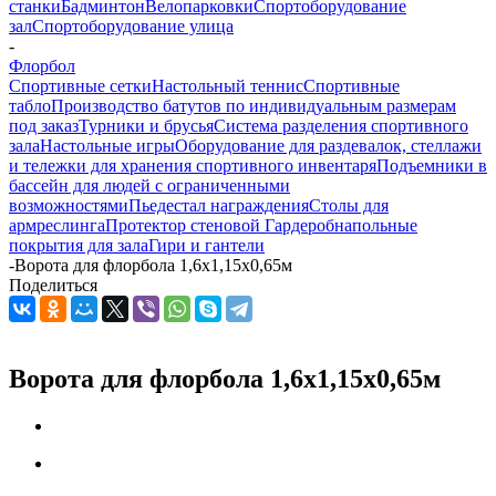
станки
Бадминтон
Велопарковки
Спортоборудование
зал
Спортоборудование улица
-
Флорбол
Спортивные сетки
Настольный теннис
Спортивные
табло
Производство батутов по индивидуальным размерам
под заказ
Турники и брусья
Система разделения спортивного
зала
Настольные игры
Оборудование для раздевалок, стеллажи
и тележки для хранения спортивного инвентаря
Подъемники в
бассейн для людей с ограниченными
возможностями
Пьедестал награждения
Столы для
армреслинга
Протектор стеновой
Гардероб
напольные
покрытия для зала
Гири и гантели
-
Ворота для флорбола 1,6х1,15х0,65м
Поделиться
Ворота для флорбола 1,6х1,15х0,65м