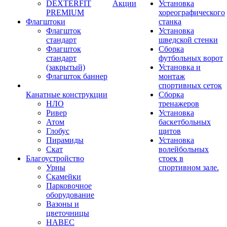
DEXTERFIT
Акции
Установка
PREMIUM
хореографического
Флагштоки
станка
Флагшток
Установка
стандарт
шведской стенки
Флагшток
Сборка
стандарт
футбольных ворот
(закрытый)
Установка и
Флагшток баннер
монтаж
спортивных сеток
Канатные конструкции
Сборка
НЛО
тренажеров
Ривер
Установка
Атом
баскетбольных
Глобус
щитов
Пирамиды
Установка
Скат
волейбольных
Благоустройство
стоек в
Урны
спортивном зале.
Скамейки
Парковочное
оборудование
Вазоны и
цветочницы
НАВЕС