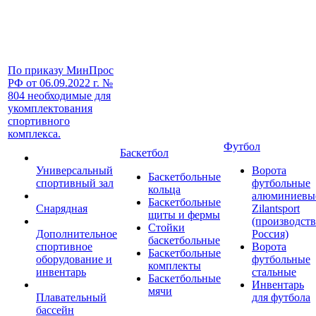
По приказу МинПрос
РФ от 06.09.2022 г. №
804 необходимые для
укомплектования
спортивного
комплекса.
Футбол
Баскетбол
Универсальный
Ворота
Баскетбольные
спортивный зал
футбольные
кольца
алюминиевы
Баскетбольные
Снарядная
Zilantsport
щиты и фермы
(производст
Стойки
Дополнительное
Россия)
баскетбольные
спортивное
Ворота
Баскетбольные
оборудование и
футбольные
комплекты
инвентарь
стальные
Баскетбольные
Инвентарь
мячи
Плавательный
для футбола
бассейн