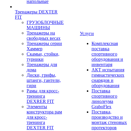
напольные
Тренажеры DEXTER
FIT
ГРУЗОБЛОЧНЫЕ
МАШИНЫ
Тренажеры на
Услуги
свободных весах
Тренажеры серии
Комплексная
Хаммер
поставка
Скамьи, стойки,
спортивного
турники
оборудования и
Тренажеры для
инвентаря
дома
АКТ испытания
Диски, грифы,
гимнастических
штанги, гантели,
снарядов и
гири
оборудования
Рамы для кросс-
Поставка
тренинга
спортивного
DEXRER FIT
линолеума
Элементы
GraboFlex
конструктора рам
Поставка,
для кросс-
производство и
тренинга
монтаж стеновых
DEXTER FIT
протекторов