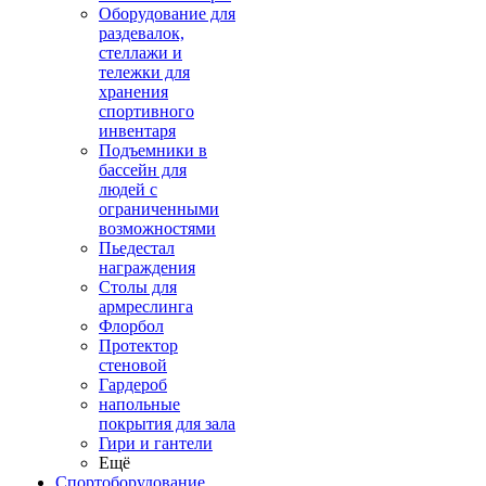
Оборудование для
раздевалок,
стеллажи и
тележки для
хранения
спортивного
инвентаря
Подъемники в
бассейн для
людей с
ограниченными
возможностями
Пьедестал
награждения
Столы для
армреслинга
Флорбол
Протектор
стеновой
Гардероб
напольные
покрытия для зала
Гири и гантели
Ещё
Спортоборудование