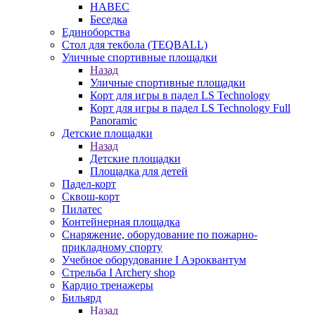
НАВЕС
Беседка
Единоборства
Стол для текбола (TEQBALL)
Уличные спортивные площадки
Назад
Уличные спортивные площадки
Корт для игры в падел LS Technology
Корт для игры в падел LS Technology Full
Panoramic
Детские площадки
Назад
Детские площадки
Площадка для детей
Падел-корт
Сквош-корт
Пилатес
Контейнерная площадка
Снаряжение, оборудование по пожарно-
прикладному спорту
Учебное оборудование I Аэроквантум
Стрельба I Archery shop
Кардио тренажеры
Бильярд
Назад