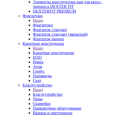
Элементы конструктора рам для кросс-
тренинга DEXTER FIT
DEXTERFIT PREMIUM
Флагштоки
Назад
Флагштоки
Флагшток стандарт
Флагшток стандарт (закрытый)
Флагшток баннер
Канатные конструкции
Назад
Канатные конструкции
НЛО
Ривер
Атом
Глобус
Пирамиды
Скат
Благоустройство
Назад
Благоустройство
Урны
Скамейки
Парковочное оборудование
Вазоны и цветочницы