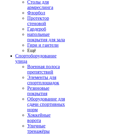
Столы для
армреслинга
Флорбол
Протектор
стеновой
Гардероб
напольные
покрытия для зала
Гири и гантели
Ещё
Спортоборудование
улица
Военная полоса
препятствий
Элементы для
спортплощадок
Резиновые
покрытия
Оборудование для
сдачи спортивных
норм
Хоккейные
ворота
Уличные
тренажёры