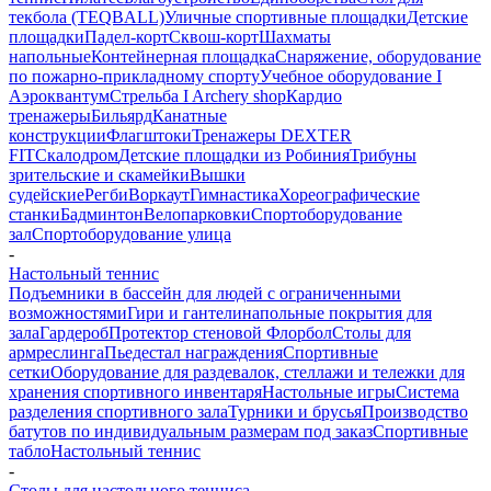
текбола (TEQBALL)
Уличные спортивные площадки
Детские
площадки
Падел-корт
Сквош-корт
Шахматы
напольные
Контейнерная площадка
Снаряжение, оборудование
по пожарно-прикладному спорту
Учебное оборудование I
Аэроквантум
Стрельба I Archery shop
Кардио
тренажеры
Бильярд
Канатные
конструкции
Флагштоки
Тренажеры DEXTER
FIT
Скалодром
Детские площадки из Робиния
Трибуны
зрительские и скамейки
Вышки
судейские
Регби
Воркаут
Гимнастика
Хореографические
станки
Бадминтон
Велопарковки
Спортоборудование
зал
Спортоборудование улица
-
Настольный теннис
Подъемники в бассейн для людей с ограниченными
возможностями
Гири и гантели
напольные покрытия для
зала
Гардероб
Протектор стеновой
Флорбол
Столы для
армреслинга
Пьедестал награждения
Спортивные
сетки
Оборудование для раздевалок, стеллажи и тележки для
хранения спортивного инвентаря
Настольные игры
Система
разделения спортивного зала
Турники и брусья
Производство
батутов по индивидуальным размерам под заказ
Спортивные
табло
Настольный теннис
-
Столы для настольного тенниса