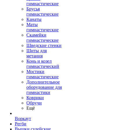
гимнастические
Брусья
гимнастические
Канаты
Маты
гимнастические
Скамейки
гимнастические
Шведские стенки
Щиты для
метания
Конь и козел
гимнастический
Мостики
гимнастические
Дополнительное
оборудование для
гимнастики
Коврики
Обручи
Ещё
Воркаут
Регби
Вышки судейские