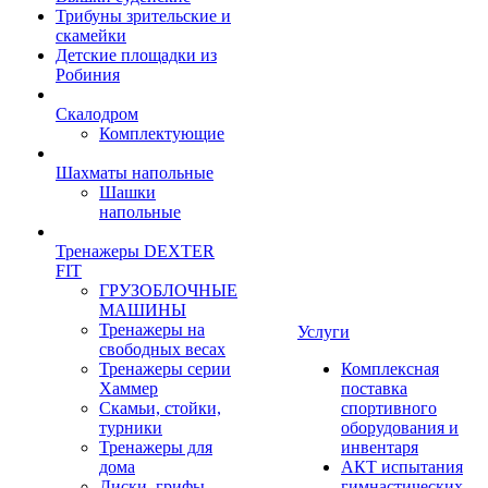
Трибуны зрительские и
скамейки
Детские площадки из
Робиния
Скалодром
Комплектующие
Шахматы напольные
Шашки
напольные
Тренажеры DEXTER
FIT
ГРУЗОБЛОЧНЫЕ
МАШИНЫ
Тренажеры на
Услуги
свободных весах
Тренажеры серии
Комплексная
Хаммер
поставка
Скамьи, стойки,
спортивного
турники
оборудования и
Тренажеры для
инвентаря
дома
АКТ испытания
Диски, грифы,
гимнастических