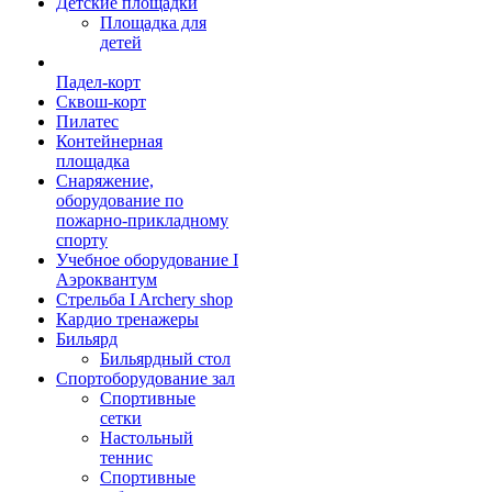
Детские площадки
Площадка для
детей
Падел-корт
Сквош-корт
Пилатес
Контейнерная
площадка
Снаряжение,
оборудование по
пожарно-прикладному
спорту
Учебное оборудование I
Аэроквантум
Стрельба I Archery shop
Кардио тренажеры
Бильярд
Бильярдный стол
Спортоборудование зал
Спортивные
сетки
Настольный
теннис
Спортивные