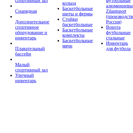
спортивный зал
футбольные
кольца
алюминиевы
Баскетбольные
Снарядная
Zilantsport
щиты и фермы
(производст
Стойки
Дополнительное
Россия)
баскетбольные
спортивное
Ворота
Баскетбольные
оборудование и
футбольные
комплекты
инвентарь
стальные
Баскетбольные
Инвентарь
мячи
Плавательный
для футбола
бассейн
Малый
спортивный зал
Уличный
инвентарь