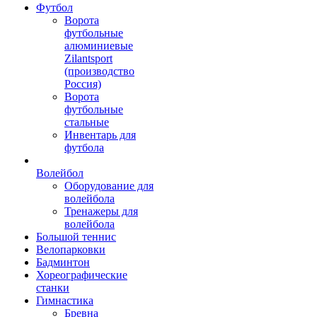
Футбол
Ворота
футбольные
алюминиевые
Zilantsport
(производство
Россия)
Ворота
футбольные
стальные
Инвентарь для
футбола
Волейбол
Оборудование для
волейбола
Тренажеры для
волейбола
Большой теннис
Велопарковки
Бадминтон
Хореографические
станки
Гимнастика
Бревна