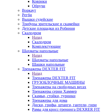
Коврики
Обручи
Воркаут
Регби
Вышки судейские
Трибуны зрительские и скамейки
Детские площадки из Робиния
Скалодром
Назад
Скалодром
Комплектующие
Шахматы напольные
Назад
Шахматы напольные
Шашки напольные
Тренажеры DEXTER FIT
Назад
Тренажеры DEXTER FIT
ГРУЗОБЛОЧНЫЕ МАШИНЫ
Тренажеры на свободных весах
Тренажеры серии Хаммер
Скамьи, стойки, турники
Тренажеры для дома
Диски, грифы, штанги, гантели, гири
Рамы для кросс-тренинга DEXRER FIT