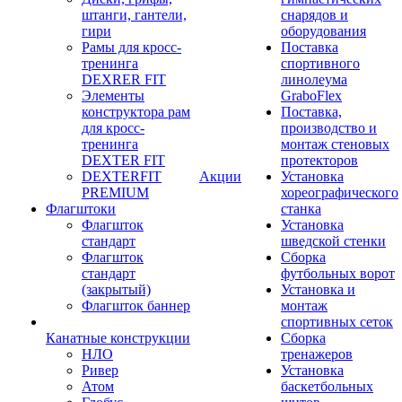
штанги, гантели,
снарядов и
гири
оборудования
Рамы для кросс-
Поставка
тренинга
спортивного
DEXRER FIT
линолеума
Элементы
GraboFlex
конструктора рам
Поставка,
для кросс-
производство и
тренинга
монтаж стеновых
DEXTER FIT
протекторов
DEXTERFIT
Акции
Установка
PREMIUM
хореографического
Флагштоки
станка
Флагшток
Установка
стандарт
шведской стенки
Флагшток
Сборка
стандарт
футбольных ворот
(закрытый)
Установка и
Флагшток баннер
монтаж
спортивных сеток
Канатные конструкции
Сборка
НЛО
тренажеров
Ривер
Установка
Атом
баскетбольных