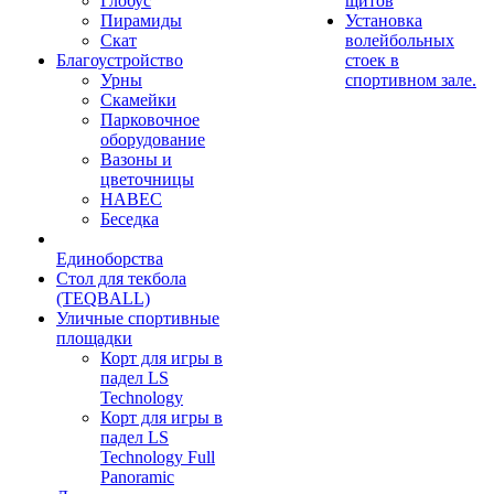
Глобус
щитов
Пирамиды
Установка
Скат
волейбольных
Благоустройство
стоек в
Урны
спортивном зале.
Скамейки
Парковочное
оборудование
Вазоны и
цветочницы
НАВЕС
Беседка
Единоборства
Стол для текбола
(TEQBALL)
Уличные спортивные
площадки
Корт для игры в
падел LS
Technology
Корт для игры в
падел LS
Technology Full
Panoramic