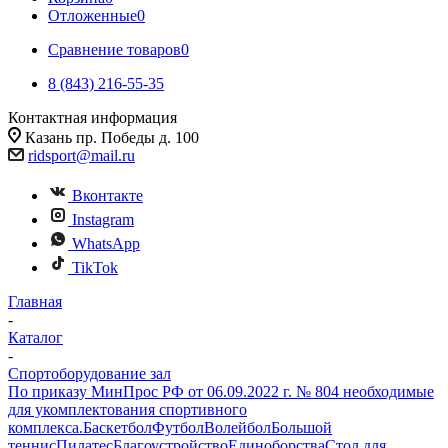
Отложенные
0
Сравнение товаров
0
8 (843) 216-55-35
Контактная информация
Казань пр. Победы д. 100
ridsport@mail.ru
Вконтакте
Instagram
WhatsApp
TikTok
Главная
-
Каталог
-
Спортоборудование зал
По приказу МинПрос РФ от 06.09.2022 г. № 804 необходимые
для укомплектования спортивного
комплекса.
Баскетбол
Футбол
Волейбол
Большой
теннис
Пилатес
Благоустройство
Единоборства
Стол для