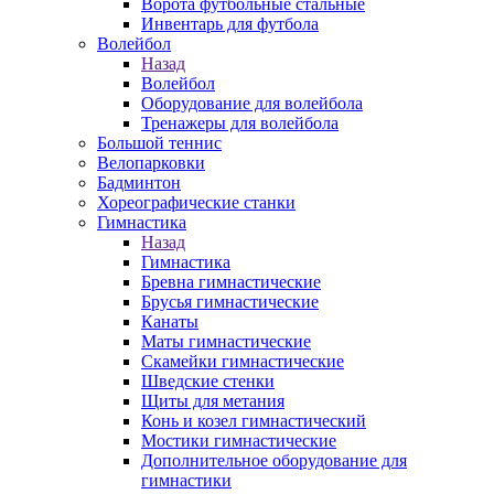
Ворота футбольные стальные
Инвентарь для футбола
Волейбол
Назад
Волейбол
Оборудование для волейбола
Тренажеры для волейбола
Большой теннис
Велопарковки
Бадминтон
Хореографические станки
Гимнастика
Назад
Гимнастика
Бревна гимнастические
Брусья гимнастические
Канаты
Маты гимнастические
Скамейки гимнастические
Шведские стенки
Щиты для метания
Конь и козел гимнастический
Мостики гимнастические
Дополнительное оборудование для
гимнастики