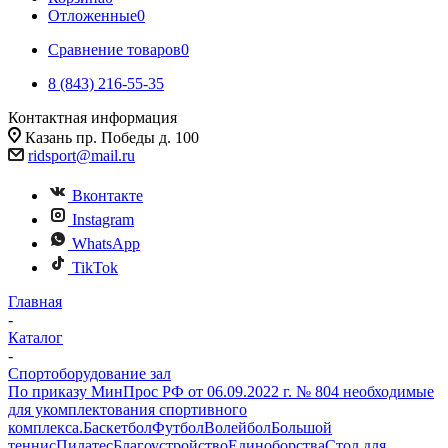
Отложенные
0
Сравнение товаров
0
8 (843) 216-55-35
Контактная информация
Казань пр. Победы д. 100
ridsport@mail.ru
Вконтакте
Instagram
WhatsApp
TikTok
Главная
-
Каталог
-
Спортоборудование зал
По приказу МинПрос РФ от 06.09.2022 г. № 804 необходимые
для укомплектования спортивного
комплекса.
Баскетбол
Футбол
Волейбол
Большой
теннис
Пилатес
Благоустройство
Единоборства
Стол для