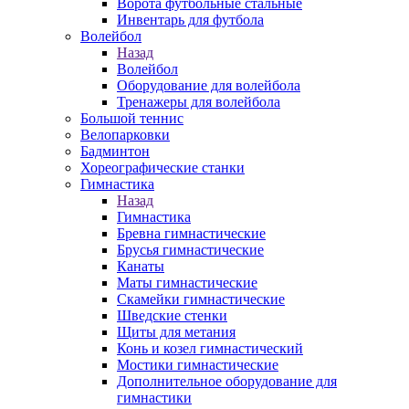
Ворота футбольные стальные
Инвентарь для футбола
Волейбол
Назад
Волейбол
Оборудование для волейбола
Тренажеры для волейбола
Большой теннис
Велопарковки
Бадминтон
Хореографические станки
Гимнастика
Назад
Гимнастика
Бревна гимнастические
Брусья гимнастические
Канаты
Маты гимнастические
Скамейки гимнастические
Шведские стенки
Щиты для метания
Конь и козел гимнастический
Мостики гимнастические
Дополнительное оборудование для
гимнастики