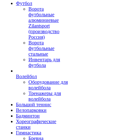
Футбол
Ворота
футбольные
алюминиевые
Zilantsport
(производство
Россия)
Ворота
футбольные
стальные
Инвентарь для
футбола
Волейбол
Оборудование для
волейбола
Тренажеры для
волейбола
Большой теннис
Велопарковки
Бадминтон
Хореографические
станки
Гимнастика
Бревна