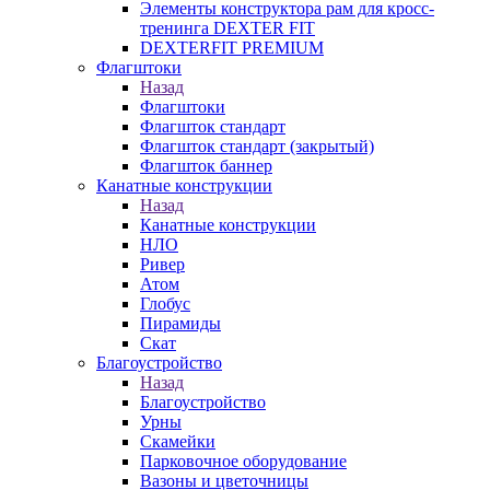
Элементы конструктора рам для кросс-
тренинга DEXTER FIT
DEXTERFIT PREMIUM
Флагштоки
Назад
Флагштоки
Флагшток стандарт
Флагшток стандарт (закрытый)
Флагшток баннер
Канатные конструкции
Назад
Канатные конструкции
НЛО
Ривер
Атом
Глобус
Пирамиды
Скат
Благоустройство
Назад
Благоустройство
Урны
Скамейки
Парковочное оборудование
Вазоны и цветочницы