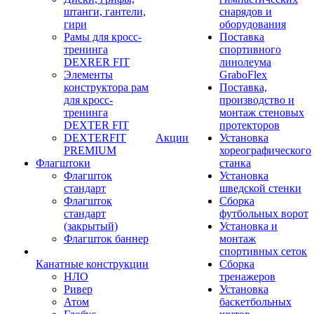
штанги, гантели,
снарядов и
гири
оборудования
Рамы для кросс-
Поставка
тренинга
спортивного
DEXRER FIT
линолеума
Элементы
GraboFlex
конструктора рам
Поставка,
для кросс-
производство и
тренинга
монтаж стеновых
DEXTER FIT
протекторов
DEXTERFIT
Акции
Установка
PREMIUM
хореографического
Флагштоки
станка
Флагшток
Установка
стандарт
шведской стенки
Флагшток
Сборка
стандарт
футбольных ворот
(закрытый)
Установка и
Флагшток баннер
монтаж
спортивных сеток
Канатные конструкции
Сборка
НЛО
тренажеров
Ривер
Установка
Атом
баскетбольных