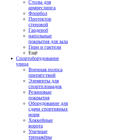
Столы для
армреслинга
Флорбол
Протектор
стеновой
Гардероб
напольные
покрытия для зала
Гири и гантели
Ещё
Спортоборудование
улица
Военная полоса
препятствий
Элементы для
спортплощадок
Резиновые
покрытия
Оборудование для
сдачи спортивных
норм
Хоккейные
ворота
Уличные
тренажёры