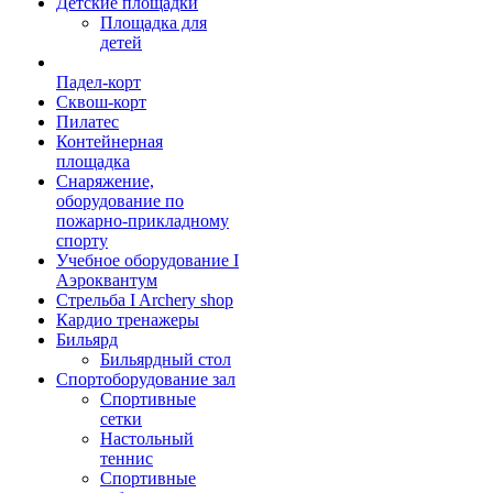
Детские площадки
Площадка для
детей
Падел-корт
Сквош-корт
Пилатес
Контейнерная
площадка
Снаряжение,
оборудование по
пожарно-прикладному
спорту
Учебное оборудование I
Аэроквантум
Стрельба I Archery shop
Кардио тренажеры
Бильярд
Бильярдный стол
Спортоборудование зал
Спортивные
сетки
Настольный
теннис
Спортивные