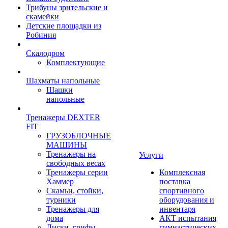
Трибуны зрительские и
скамейки
Детские площадки из
Робиния
Скалодром
Комплектующие
Шахматы напольные
Шашки
напольные
Тренажеры DEXTER
FIT
ГРУЗОБЛОЧНЫЕ
МАШИНЫ
Тренажеры на
Услуги
свободных весах
Тренажеры серии
Комплексная
Хаммер
поставка
Скамьи, стойки,
спортивного
турники
оборудования и
Тренажеры для
инвентаря
дома
АКТ испытания
Диски, грифы,
гимнастических