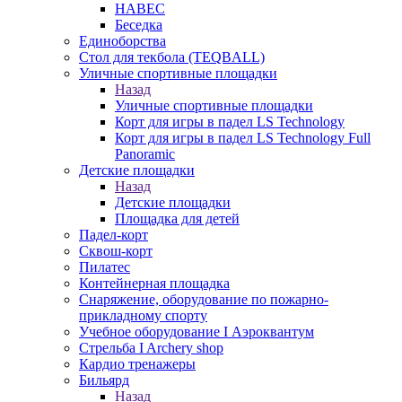
НАВЕС
Беседка
Единоборства
Стол для текбола (TEQBALL)
Уличные спортивные площадки
Назад
Уличные спортивные площадки
Корт для игры в падел LS Technology
Корт для игры в падел LS Technology Full
Panoramic
Детские площадки
Назад
Детские площадки
Площадка для детей
Падел-корт
Сквош-корт
Пилатес
Контейнерная площадка
Снаряжение, оборудование по пожарно-
прикладному спорту
Учебное оборудование I Аэроквантум
Стрельба I Archery shop
Кардио тренажеры
Бильярд
Назад