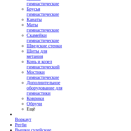
гимнастические
Брусья
гимнастические
Канаты
Маты
гимнастические
Скамейки
гимнастические
Шведские стенки
Щиты для
метания
Конь и козел
гимнастический
Мостики
гимнастические
Дополнительное
оборудование для
гимнастики
Коврики
Обручи
Ещё
Воркаут
Регби
Вышки судейские