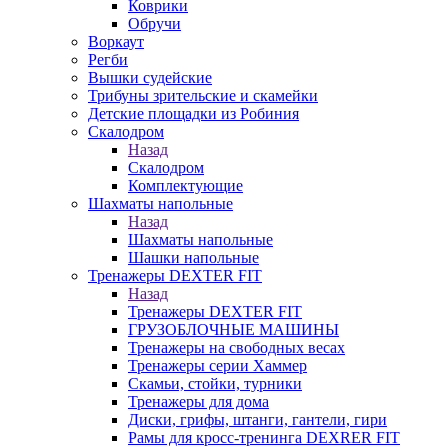
Коврики
Обручи
Воркаут
Регби
Вышки судейские
Трибуны зрительские и скамейки
Детские площадки из Робиния
Скалодром
Назад
Скалодром
Комплектующие
Шахматы напольные
Назад
Шахматы напольные
Шашки напольные
Тренажеры DEXTER FIT
Назад
Тренажеры DEXTER FIT
ГРУЗОБЛОЧНЫЕ МАШИНЫ
Тренажеры на свободных весах
Тренажеры серии Хаммер
Скамьи, стойки, турники
Тренажеры для дома
Диски, грифы, штанги, гантели, гири
Рамы для кросс-тренинга DEXRER FIT