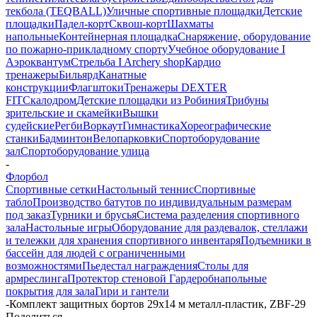
текбола (TEQBALL)
Уличные спортивные площадки
Детские
площадки
Падел-корт
Сквош-корт
Шахматы
напольные
Контейнерная площадка
Снаряжение, оборудование
по пожарно-прикладному спорту
Учебное оборудование I
Аэроквантум
Стрельба I Archery shop
Кардио
тренажеры
Бильярд
Канатные
конструкции
Флагштоки
Тренажеры DEXTER
FIT
Скалодром
Детские площадки из Робиния
Трибуны
зрительские и скамейки
Вышки
судейские
Регби
Воркаут
Гимнастика
Хореографические
станки
Бадминтон
Велопарковки
Спортоборудование
зал
Спортоборудование улица
-
Флорбол
Спортивные сетки
Настольный теннис
Спортивные
табло
Производство батутов по индивидуальным размерам
под заказ
Турники и брусья
Система разделения спортивного
зала
Настольные игры
Оборудование для раздевалок, стеллажи
и тележки для хранения спортивного инвентаря
Подъемники в
бассейн для людей с ограниченными
возможностями
Пьедестал награждения
Столы для
армреслинга
Протектор стеновой
Гардероб
напольные
покрытия для зала
Гири и гантели
-
Комплект защитных бортов 29x14 м металл-пластик, ZBF-29
Поделиться