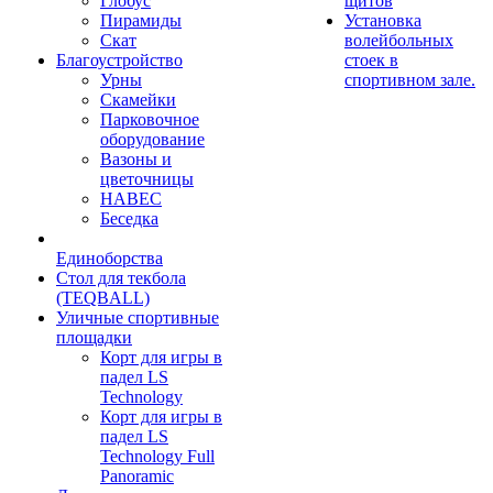
Глобус
щитов
Пирамиды
Установка
Скат
волейбольных
Благоустройство
стоек в
Урны
спортивном зале.
Скамейки
Парковочное
оборудование
Вазоны и
цветочницы
НАВЕС
Беседка
Единоборства
Стол для текбола
(TEQBALL)
Уличные спортивные
площадки
Корт для игры в
падел LS
Technology
Корт для игры в
падел LS
Technology Full
Panoramic