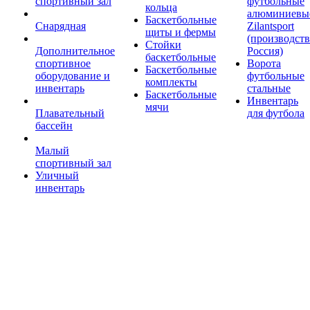
спортивный зал
футбольные
кольца
алюминиевы
Баскетбольные
Снарядная
Zilantsport
щиты и фермы
(производст
Стойки
Дополнительное
Россия)
баскетбольные
спортивное
Ворота
Баскетбольные
оборудование и
футбольные
комплекты
инвентарь
стальные
Баскетбольные
Инвентарь
мячи
Плавательный
для футбола
бассейн
Малый
спортивный зал
Уличный
инвентарь