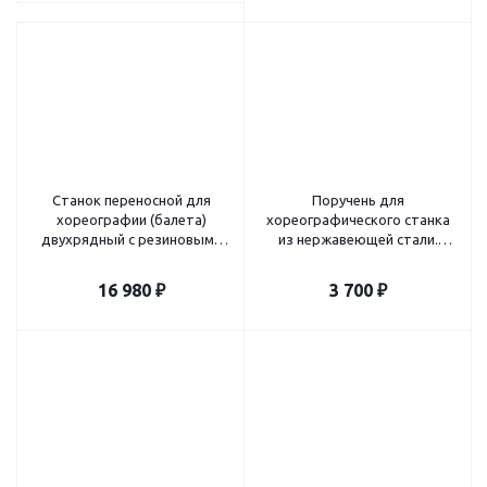
Станок переносной для
Поручень для
хореографии (балета)
хореографического станка
двухрядный с резиновыми
из нержавеющей стали.
накладками 2000 мм СТ-267
хромированной диам. 50 мм.
арт. ZS-INDO-BARRE04-SET
16 980
₽
3 700
₽