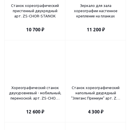
Станок хореографический
Зеркало для зала
пристенный двухрядный
хореографии настенное
арт. ZS-CHOR-STANOK
крепление на планках
10 700
₽
11 200
₽
Хореографический станок
Станок хореографический
двухуровневый - мобильный,
напольный двурядный
переносной. арт. ZS-CHOR-
"Элеганс Премиум" арт. ZS-
BAR02-MOB
INDO-BARRE02-SET
12 600
₽
4 300
₽