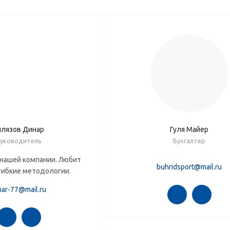
илязов Динар
Гуля Майер
уководитель
Бухгалтер
 нашей компании. Любит
buhridsport@mail.ru
гибкие методологии.
nar-77@mail.ru