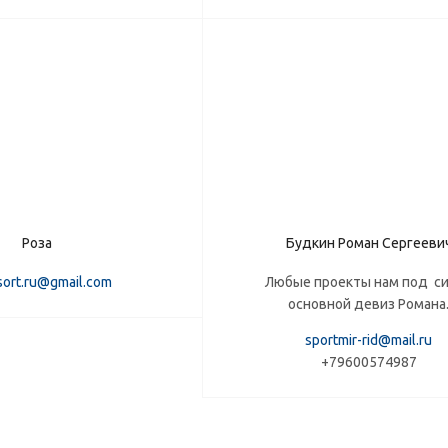
Роза
Будкин Роман Сергееви
tsort.ru@gmail.com
Любые проекты нам под си
основной девиз Романа
sportmir-rid@mail.ru
+79600574987