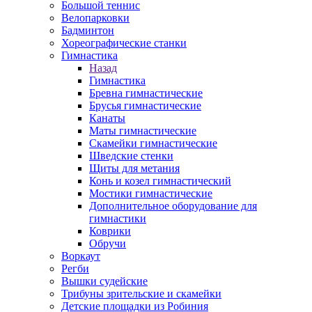
Большой теннис
Велопарковки
Бадминтон
Хореографические станки
Гимнастика
Назад
Гимнастика
Бревна гимнастические
Брусья гимнастические
Канаты
Маты гимнастические
Скамейки гимнастические
Шведские стенки
Щиты для метания
Конь и козел гимнастический
Мостики гимнастические
Дополнительное оборудование для
гимнастики
Коврики
Обручи
Воркаут
Регби
Вышки судейские
Трибуны зрительские и скамейки
Детские площадки из Робиния