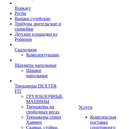
Воркаут
Регби
Вышки судейские
Трибуны зрительские и
скамейки
Детские площадки из
Робиния
Скалодром
Комплектующие
Шахматы напольные
Шашки
напольные
Тренажеры DEXTER
FIT
ГРУЗОБЛОЧНЫЕ
МАШИНЫ
Тренажеры на
Услуги
свободных весах
Тренажеры серии
Комплексная
Хаммер
поставка
Скамьи, стойки,
спортивного