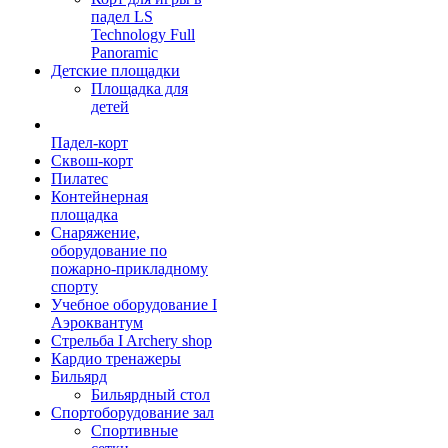
падел LS
Technology Full
Panoramic
Детские площадки
Площадка для
детей
Падел-корт
Сквош-корт
Пилатес
Контейнерная
площадка
Снаряжение,
оборудование по
пожарно-прикладному
спорту
Учебное оборудование I
Аэроквантум
Стрельба I Archery shop
Кардио тренажеры
Бильярд
Бильярдный стол
Спортоборудование зал
Спортивные