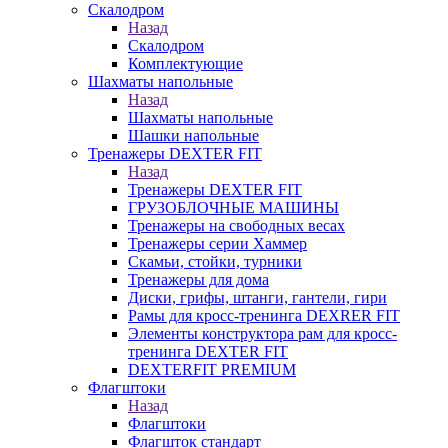
Скалодром
Назад
Скалодром
Комплектующие
Шахматы напольные
Назад
Шахматы напольные
Шашки напольные
Тренажеры DEXTER FIT
Назад
Тренажеры DEXTER FIT
ГРУЗОБЛОЧНЫЕ МАШИНЫ
Тренажеры на свободных весах
Тренажеры серии Хаммер
Скамьи, стойки, турники
Тренажеры для дома
Диски, грифы, штанги, гантели, гири
Рамы для кросс-тренинга DEXRER FIT
Элементы конструктора рам для кросс-
тренинга DEXTER FIT
DEXTERFIT PREMIUM
Флагштоки
Назад
Флагштоки
Флагшток стандарт