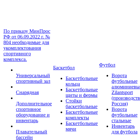
По приказу МинПрос
РФ от 06.09.2022 г. №
804 необходимые для
укомплектования
спортивного
комплекса.
Футбол
Баскетбол
Универсальный
Ворота
Баскетбольные
спортивный зал
футбольные
кольца
алюминиевы
Баскетбольные
Снарядная
Zilantsport
щиты и фермы
(производст
Стойки
Дополнительное
Россия)
баскетбольные
спортивное
Ворота
Баскетбольные
оборудование и
футбольные
комплекты
инвентарь
стальные
Баскетбольные
Инвентарь
мячи
Плавательный
для футбола
бассейн