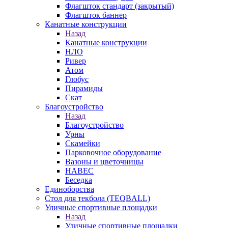
Флагшток стандарт (закрытый)
Флагшток баннер
Канатные конструкции
Назад
Канатные конструкции
НЛО
Ривер
Атом
Глобус
Пирамиды
Скат
Благоустройство
Назад
Благоустройство
Урны
Скамейки
Парковочное оборудование
Вазоны и цветочницы
НАВЕС
Беседка
Единоборства
Стол для текбола (TEQBALL)
Уличные спортивные площадки
Назад
Уличные спортивные площадки