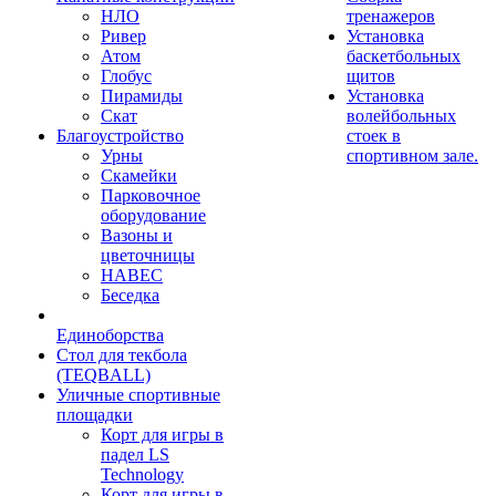
НЛО
тренажеров
Ривер
Установка
Атом
баскетбольных
Глобус
щитов
Пирамиды
Установка
Скат
волейбольных
Благоустройство
стоек в
Урны
спортивном зале.
Скамейки
Парковочное
оборудование
Вазоны и
цветочницы
НАВЕС
Беседка
Единоборства
Стол для текбола
(TEQBALL)
Уличные спортивные
площадки
Корт для игры в
падел LS
Technology
Корт для игры в