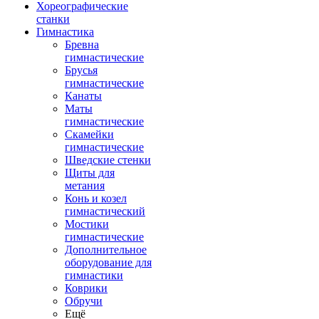
Хореографические
станки
Гимнастика
Бревна
гимнастические
Брусья
гимнастические
Канаты
Маты
гимнастические
Скамейки
гимнастические
Шведские стенки
Щиты для
метания
Конь и козел
гимнастический
Мостики
гимнастические
Дополнительное
оборудование для
гимнастики
Коврики
Обручи
Ещё