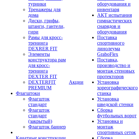
турники
оборудования и
Тренажеры для
инвентаря
дома
АКТ испытания
Диски, грифы,
гимнастических
штанги, гантели,
снарядов и
гири
оборудования
Рамы для кросс-
Поставка
тренинга
спортивного
DEXRER FIT
линолеума
Элементы
GraboFlex
конструктора рам
Поставка,
для кросс-
производство и
тренинга
монтаж стеновых
DEXTER FIT
протекторов
DEXTERFIT
Акции
Установка
PREMIUM
хореографического
Флагштоки
станка
Флагшток
Установка
стандарт
шведской стенки
Флагшток
Сборка
стандарт
футбольных ворот
(закрытый)
Установка и
Флагшток баннер
монтаж
спортивных сеток
Канатные конструкции
Сборка