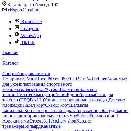
Казань пр. Победы д. 100
ridsport@mail.ru
Вконтакте
Instagram
WhatsApp
TikTok
Главная
-
Каталог
-
Спортоборудование зал
По приказу МинПрос РФ от 06.09.2022 г. № 804 необходимые
для укомплектования спортивного
комплекса.
Баскетбол
Футбол
Волейбол
Большой
теннис
Пилатес
Благоустройство
Единоборства
Стол для
текбола (TEQBALL)
Уличные спортивные площадки
Детские
площадки
Падел-корт
Сквош-корт
Шахматы
напольные
Контейнерная площадка
Снаряжение, оборудование
по пожарно-прикладному спорту
Учебное оборудование I
Аэроквантум
Стрельба I Archery shop
Кардио
тренажеры
Бильярд
Канатные