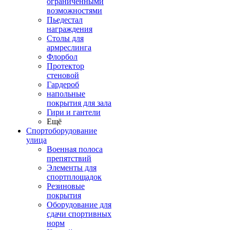
ограниченными
возможностями
Пьедестал
награждения
Столы для
армреслинга
Флорбол
Протектор
стеновой
Гардероб
напольные
покрытия для зала
Гири и гантели
Ещё
Спортоборудование
улица
Военная полоса
препятствий
Элементы для
спортплощадок
Резиновые
покрытия
Оборудование для
сдачи спортивных
норм