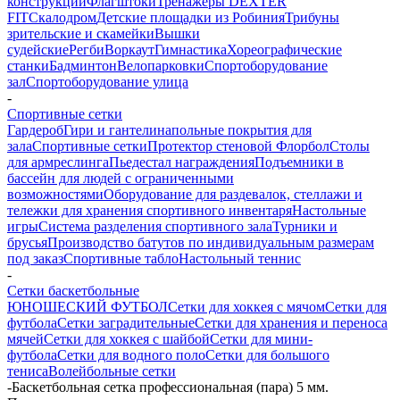
конструкции
Флагштоки
Тренажеры DEXTER
FIT
Скалодром
Детские площадки из Робиния
Трибуны
зрительские и скамейки
Вышки
судейские
Регби
Воркаут
Гимнастика
Хореографические
станки
Бадминтон
Велопарковки
Спортоборудование
зал
Спортоборудование улица
-
Спортивные сетки
Гардероб
Гири и гантели
напольные покрытия для
зала
Спортивные сетки
Протектор стеновой
Флорбол
Столы
для армреслинга
Пьедестал награждения
Подъемники в
бассейн для людей с ограниченными
возможностями
Оборудование для раздевалок, стеллажи и
тележки для хранения спортивного инвентаря
Настольные
игры
Система разделения спортивного зала
Турники и
брусья
Производство батутов по индивидуальным размерам
под заказ
Спортивные табло
Настольный теннис
-
Сетки баскетбольные
ЮНОШЕСКИЙ ФУТБОЛ
Сетки для хоккея с мячом
Сетки для
футбола
Сетки заградительные
Сетки для хранения и переноса
мячей
Сетки для хоккея с шайбой
Сетки для мини-
футбола
Сетки для водного поло
Сетки для большого
тениса
Волейбольные сетки
-
Баскетбольная сетка профессиональная (пара) 5 мм.