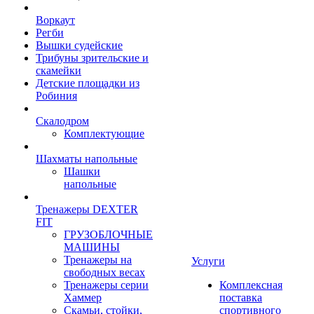
Воркаут
Регби
Вышки судейские
Трибуны зрительские и
скамейки
Детские площадки из
Робиния
Скалодром
Комплектующие
Шахматы напольные
Шашки
напольные
Тренажеры DEXTER
FIT
ГРУЗОБЛОЧНЫЕ
МАШИНЫ
Тренажеры на
Услуги
свободных весах
Тренажеры серии
Комплексная
Хаммер
поставка
Скамьи, стойки,
спортивного