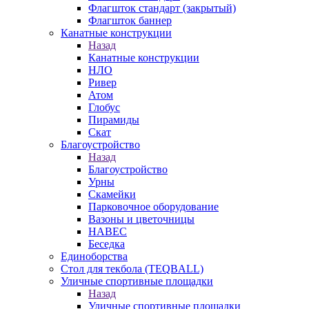
Флагшток стандарт (закрытый)
Флагшток баннер
Канатные конструкции
Назад
Канатные конструкции
НЛО
Ривер
Атом
Глобус
Пирамиды
Скат
Благоустройство
Назад
Благоустройство
Урны
Скамейки
Парковочное оборудование
Вазоны и цветочницы
НАВЕС
Беседка
Единоборства
Стол для текбола (TEQBALL)
Уличные спортивные площадки
Назад
Уличные спортивные площадки