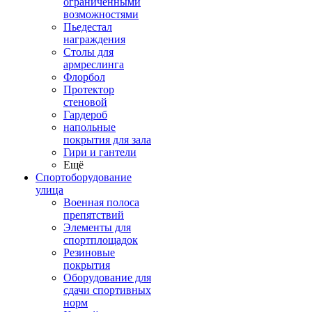
ограниченными
возможностями
Пьедестал
награждения
Столы для
армреслинга
Флорбол
Протектор
стеновой
Гардероб
напольные
покрытия для зала
Гири и гантели
Ещё
Спортоборудование
улица
Военная полоса
препятствий
Элементы для
спортплощадок
Резиновые
покрытия
Оборудование для
сдачи спортивных
норм