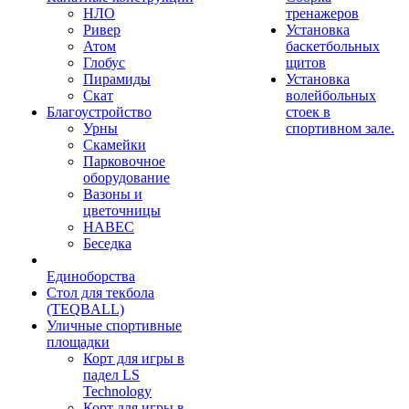
НЛО
тренажеров
Ривер
Установка
Атом
баскетбольных
Глобус
щитов
Пирамиды
Установка
Скат
волейбольных
Благоустройство
стоек в
Урны
спортивном зале.
Скамейки
Парковочное
оборудование
Вазоны и
цветочницы
НАВЕС
Беседка
Единоборства
Стол для текбола
(TEQBALL)
Уличные спортивные
площадки
Корт для игры в
падел LS
Technology
Корт для игры в