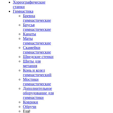
Хореографические
станки
Гимнастика
Бревна
гимнастические
Брусья
гимнастические
Канаты
Маты
гимнастические
Скамейки
гимнастические
Шведские стенки
Щиты для
метания
Конь и козел
гимнастический
Мостики
гимнастические
Дополнительное
оборудование для
гимнастики
Коврики
Обручи
Ещё