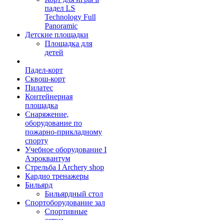
падел LS
Technology Full
Panoramic
Детские площадки
Площадка для
детей
Падел-корт
Сквош-корт
Пилатес
Контейнерная
площадка
Снаряжение,
оборудование по
пожарно-прикладному
спорту
Учебное оборудование I
Аэроквантум
Стрельба I Archery shop
Кардио тренажеры
Бильярд
Бильярдный стол
Спортоборудование зал
Спортивные