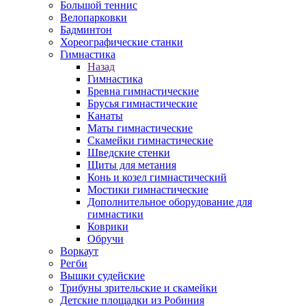
Большой теннис
Велопарковки
Бадминтон
Хореографические станки
Гимнастика
Назад
Гимнастика
Бревна гимнастические
Брусья гимнастические
Канаты
Маты гимнастические
Скамейки гимнастические
Шведские стенки
Щиты для метания
Конь и козел гимнастический
Мостики гимнастические
Дополнительное оборудование для
гимнастики
Коврики
Обручи
Воркаут
Регби
Вышки судейские
Трибуны зрительские и скамейки
Детские площадки из Робиния