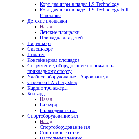
Корт для игры в падел LS Technology
Корт для игры в падел LS Technology Full
Panoramic
Детские площадки
Назад
Детские площадки
Площадка для детей
Падел-корт
Сквош-корт
Пилатес
Контейнерная площадка
Снаряжение, оборудование по пожарно-
прикладному спорту
Учебное оборудование I Аэроквантум
Стрельба I Archery shop
Кардио тренажеры
Бильярд
Назад
Бильярд
Бильярдный стол
Спортоборудование зал
Назад
Спортоборудование зал
Спортивные сетки
Настольный теннис