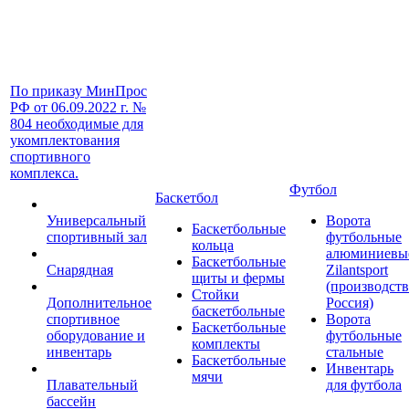
По приказу МинПрос
РФ от 06.09.2022 г. №
804 необходимые для
укомплектования
спортивного
комплекса.
Футбол
Баскетбол
Универсальный
Ворота
Баскетбольные
спортивный зал
футбольные
кольца
алюминиевы
Баскетбольные
Снарядная
Zilantsport
щиты и фермы
(производст
Стойки
Дополнительное
Россия)
баскетбольные
спортивное
Ворота
Баскетбольные
оборудование и
футбольные
комплекты
инвентарь
стальные
Баскетбольные
Инвентарь
мячи
Плавательный
для футбола
бассейн