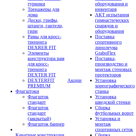
турники
оборудования и
Тренажеры для
инвентаря
дома
АКТ испытания
Диски, грифы,
гимнастических
штанги, гантели,
снарядов и
гири
оборудования
Рамы для кросс-
Поставка
тренинга
спортивного
DEXRER FIT
линолеума
Элементы
GraboFlex
конструктора рам
Поставка,
для кросс-
производство и
тренинга
монтаж стеновых
DEXTER FIT
протекторов
DEXTERFIT
Акции
Установка
PREMIUM
хореографического
Флагштоки
станка
Флагшток
Установка
стандарт
шведской стенки
Флагшток
Сборка
стандарт
футбольных ворот
(закрытый)
Установка и
Флагшток баннер
монтаж
спортивных сеток
Канатные конструкции
Сборка