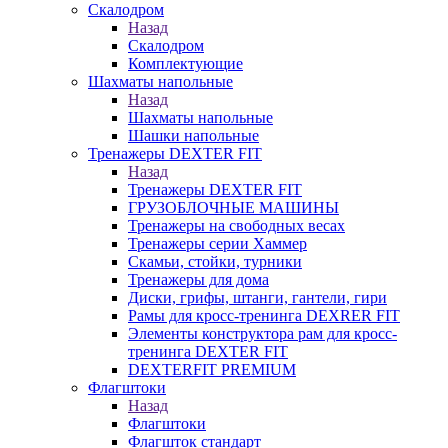
Скалодром
Назад
Скалодром
Комплектующие
Шахматы напольные
Назад
Шахматы напольные
Шашки напольные
Тренажеры DEXTER FIT
Назад
Тренажеры DEXTER FIT
ГРУЗОБЛОЧНЫЕ МАШИНЫ
Тренажеры на свободных весах
Тренажеры серии Хаммер
Скамьи, стойки, турники
Тренажеры для дома
Диски, грифы, штанги, гантели, гири
Рамы для кросс-тренинга DEXRER FIT
Элементы конструктора рам для кросс-
тренинга DEXTER FIT
DEXTERFIT PREMIUM
Флагштоки
Назад
Флагштоки
Флагшток стандарт