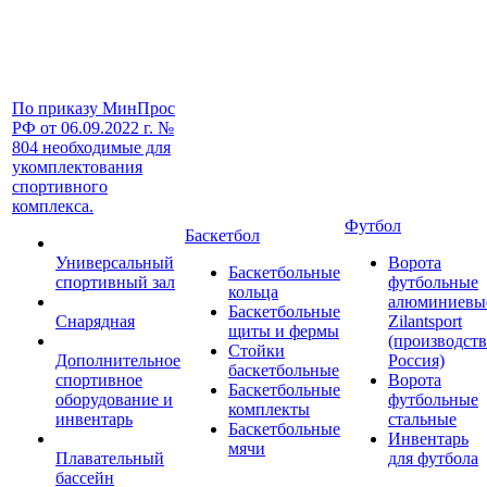
По приказу МинПрос
РФ от 06.09.2022 г. №
804 необходимые для
укомплектования
спортивного
комплекса.
Футбол
Баскетбол
Универсальный
Ворота
Баскетбольные
спортивный зал
футбольные
кольца
алюминиевы
Баскетбольные
Снарядная
Zilantsport
щиты и фермы
(производст
Стойки
Дополнительное
Россия)
баскетбольные
спортивное
Ворота
Баскетбольные
оборудование и
футбольные
комплекты
инвентарь
стальные
Баскетбольные
Инвентарь
мячи
Плавательный
для футбола
бассейн