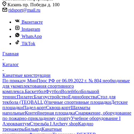
Казань пр. Победы д. 100
ridsport@mail.ru
Вконтакте
Instagram
WhatsApp
TikTok
Главная
-
Каталог
-
Канатные конструкции
По приказу МинПрос РФ от 06.09.2022 г. № 804 необходимые
для укомплектования спортивного
комплекса.
Баскетбол
Футбол
Волейбол
Большой
теннис
Пилатес
Благоустройство
Единоборства
Стол для
текбола (TEQBALL)
Уличные спортивные площадки
Детские
площадки
Падел-корт
Сквош-корт
Шахматы
напольные
Контейнерная площадка
Снаряжение, оборудование
по пожарно-прикладному спорту
Учебное оборудование I
Аэроквантум
Стрельба I Archery shop
Кардио
тренажеры
Бильярд
Канатные