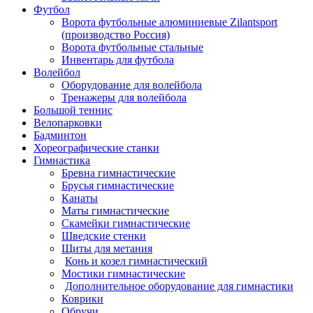
Футбол
Ворота футбольные алюминиевые Zilantsport
(производство Россия)
Ворота футбольные стальные
Инвентарь для футбола
Волейбол
Оборудование для волейбола
Тренажеры для волейбола
Большой теннис
Велопарковки
Бадминтон
Хореографические станки
Гимнастика
Бревна гимнастические
Брусья гимнастические
Канаты
Маты гимнастические
Скамейки гимнастические
Шведские стенки
Щиты для метания
Конь и козел гимнастический
Мостики гимнастические
Дополнительное оборудование для гимнастики
Коврики
Обручи