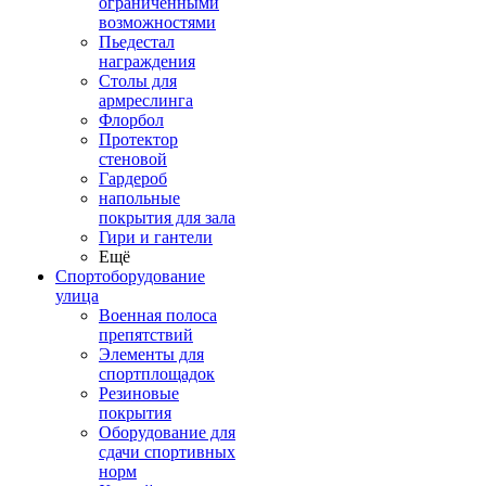
ограниченными
возможностями
Пьедестал
награждения
Столы для
армреслинга
Флорбол
Протектор
стеновой
Гардероб
напольные
покрытия для зала
Гири и гантели
Ещё
Спортоборудование
улица
Военная полоса
препятствий
Элементы для
спортплощадок
Резиновые
покрытия
Оборудование для
сдачи спортивных
норм