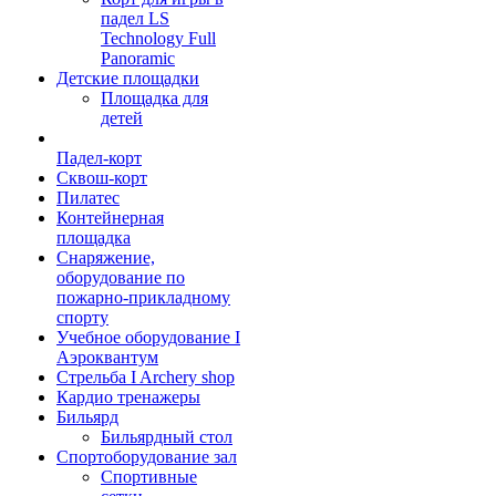
падел LS
Technology Full
Panoramic
Детские площадки
Площадка для
детей
Падел-корт
Сквош-корт
Пилатес
Контейнерная
площадка
Снаряжение,
оборудование по
пожарно-прикладному
спорту
Учебное оборудование I
Аэроквантум
Стрельба I Archery shop
Кардио тренажеры
Бильярд
Бильярдный стол
Спортоборудование зал
Спортивные