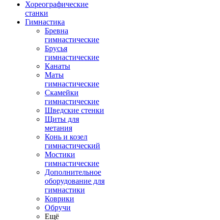
Хореографические
станки
Гимнастика
Бревна
гимнастические
Брусья
гимнастические
Канаты
Маты
гимнастические
Скамейки
гимнастические
Шведские стенки
Щиты для
метания
Конь и козел
гимнастический
Мостики
гимнастические
Дополнительное
оборудование для
гимнастики
Коврики
Обручи
Ещё