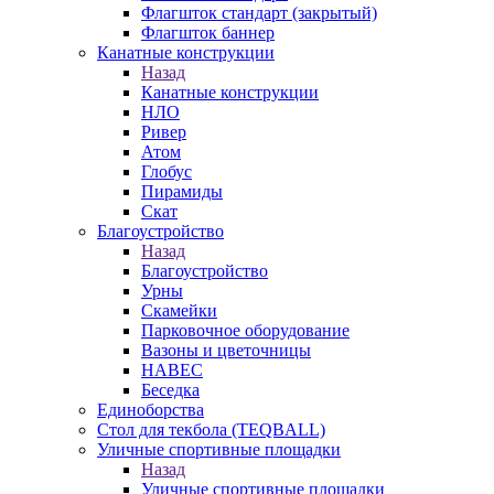
Флагшток стандарт (закрытый)
Флагшток баннер
Канатные конструкции
Назад
Канатные конструкции
НЛО
Ривер
Атом
Глобус
Пирамиды
Скат
Благоустройство
Назад
Благоустройство
Урны
Скамейки
Парковочное оборудование
Вазоны и цветочницы
НАВЕС
Беседка
Единоборства
Стол для текбола (TEQBALL)
Уличные спортивные площадки
Назад
Уличные спортивные площадки