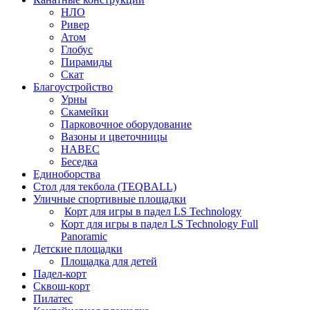
НЛО
Ривер
Атом
Глобус
Пирамиды
Скат
Благоустройство
Урны
Скамейки
Парковочное оборудование
Вазоны и цветочницы
НАВЕС
Беседка
Единоборства
Стол для текбола (TEQBALL)
Уличные спортивные площадки
Корт для игры в падел LS Technology
Корт для игры в падел LS Technology Full
Panoramic
Детские площадки
Площадка для детей
Падел-корт
Сквош-корт
Пилатес