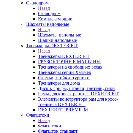
Скалодром
Назад
Скалодром
Комплектующие
Шахматы напольные
Назад
Шахматы напольные
Шашки напольные
Тренажеры DEXTER FIT
Назад
Тренажеры DEXTER FIT
ГРУЗОБЛОЧНЫЕ МАШИНЫ
Тренажеры на свободных весах
Тренажеры серии Хаммер
Скамьи, стойки, турники
Тренажеры для дома
Диски, грифы, штанги, гантели, гири
Рамы для кросс-тренинга DEXRER FIT
Элементы конструктора рам для кросс-
тренинга DEXTER FIT
DEXTERFIT PREMIUM
Флагштоки
Назад
Флагштоки
Флагшток стандарт