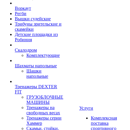
Воркаут
Регби
Вышки судейские
Трибуны зрительские и
скамейки
Детские площадки из
Робиния
Скалодром
Комплектующие
Шахматы напольные
Шашки
напольные
Тренажеры DEXTER
FIT
ГРУЗОБЛОЧНЫЕ
МАШИНЫ
Тренажеры на
Услуги
свободных весах
Тренажеры серии
Комплексная
Хаммер
поставка
Скамьи, стойки,
спортивного