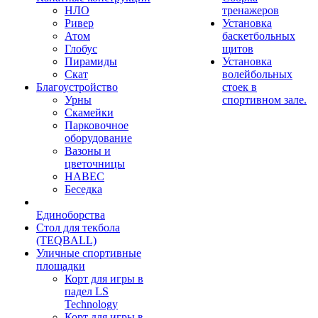
НЛО
тренажеров
Ривер
Установка
Атом
баскетбольных
Глобус
щитов
Пирамиды
Установка
Скат
волейбольных
Благоустройство
стоек в
Урны
спортивном зале.
Скамейки
Парковочное
оборудование
Вазоны и
цветочницы
НАВЕС
Беседка
Единоборства
Стол для текбола
(TEQBALL)
Уличные спортивные
площадки
Корт для игры в
падел LS
Technology
Корт для игры в