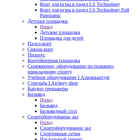
Корт для игры в падел LS Technology
Корт для игры в падел LS Technology Full
Panoramic
Детские площадки
Назад
Детские площадки
Площадка для детей
Падел-корт
Сквош-корт
Пилатес
Контейнерная площадка
Снаряжение, оборудование по пожарно-
прикладному спорту
Учебное оборудование I Аэроквантум
Стрельба I Archery shop
Кардио тренажеры
Бильярд
Назад
Бильярд
Бильярдный стол
Спортоборудование зал
Назад
Спортоборудование зал
Спортивные сетки
Настольный теннис