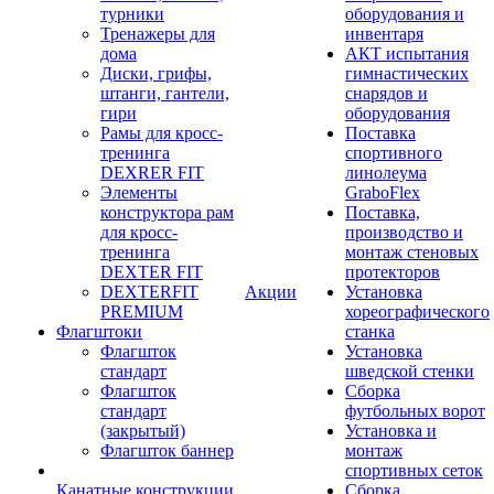
турники
оборудования и
Тренажеры для
инвентаря
дома
АКТ испытания
Диски, грифы,
гимнастических
штанги, гантели,
снарядов и
гири
оборудования
Рамы для кросс-
Поставка
тренинга
спортивного
DEXRER FIT
линолеума
Элементы
GraboFlex
конструктора рам
Поставка,
для кросс-
производство и
тренинга
монтаж стеновых
DEXTER FIT
протекторов
DEXTERFIT
Акции
Установка
PREMIUM
хореографического
Флагштоки
станка
Флагшток
Установка
стандарт
шведской стенки
Флагшток
Сборка
стандарт
футбольных ворот
(закрытый)
Установка и
Флагшток баннер
монтаж
спортивных сеток
Канатные конструкции
Сборка