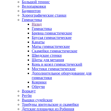
Большой теннис
Велопарковки
Бадминтон
Хореографические станки
Гимнастика
Назад
Гимнастика
Бревна гимнастические
Брусья гимнастические
Канаты
Маты гимнастические
Скамейки гимнастические
Шведские стенки
Щиты для метания
Конь и козел гимнастический
Мостики гимнастические
Дополнительное оборудование для
гимнастики
Коврики
Обручи
Воркаут
Регби
Вышки судейские
Трибуны зрительские и скамейки
Детские площадки из Робиния