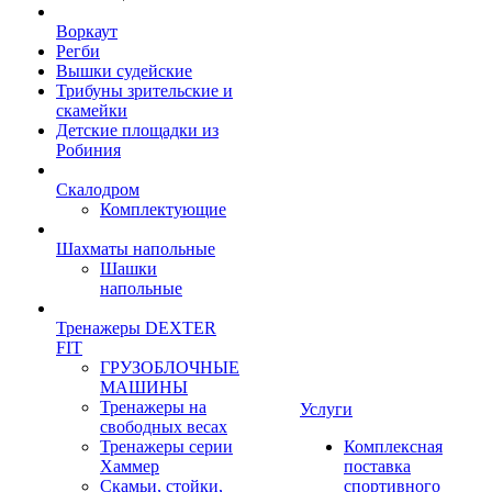
Воркаут
Регби
Вышки судейские
Трибуны зрительские и
скамейки
Детские площадки из
Робиния
Скалодром
Комплектующие
Шахматы напольные
Шашки
напольные
Тренажеры DEXTER
FIT
ГРУЗОБЛОЧНЫЕ
МАШИНЫ
Тренажеры на
Услуги
свободных весах
Тренажеры серии
Комплексная
Хаммер
поставка
Скамьи, стойки,
спортивного