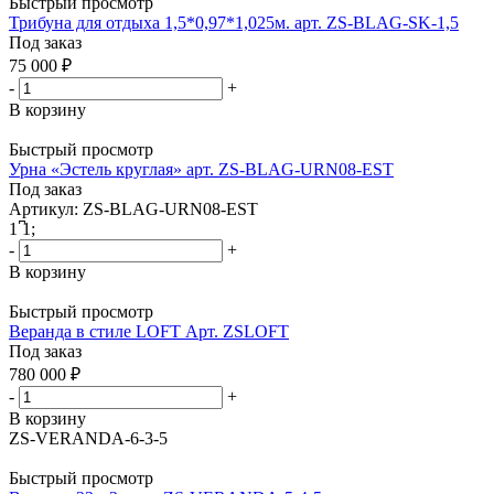
Быстрый просмотр
Трибуна для отдыха 1,5*0,97*1,025м. арт. ZS-BLAG-SK-1,5
Под заказ
75 000
₽
-
+
В корзину
Быстрый просмотр
Урна «Эстель круглая» арт. ZS-BLAG-URN08-EST
Под заказ
Артикул: ZS-BLAG-URN08-EST
1
͆
1
;
-
+
В корзину
Быстрый просмотр
Веранда в стиле LOFT Арт. ZSLOFT
Под заказ
780 000
₽
-
+
В корзину
ZS-VERANDA-6-3-5
Быстрый просмотр