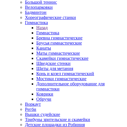
Большой теннис
Велопарковки
Бадминтон
Хореографические станки
Гимнастика
Назад
Гимнастика
Бревна гимнастические
Брусья гимнастические
Канаты
Маты гимнастические
Скамейки гимнастические
Шведские стенки
Щиты для метания
Конь и козел гимнастический
Мостики гимнастические
Дополнительное оборудование для
гимнастики
Коврики
Обручи
Воркаут
Регби
Вышки судейские
Трибуны зрительские и скамейки
Детские площадки из Робиния