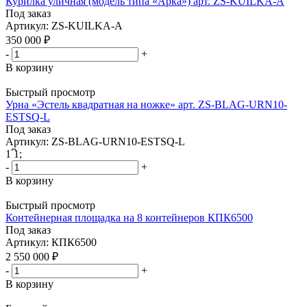
Курилка уличная (модель типа «Арка») арт. ZS-KUILKA-A
Под заказ
Артикул: ZS-KUILKA-A
350 000
₽
-
+
В корзину
Быстрый просмотр
Урна «Эстель квадратная на ножке» арт. ZS-BLAG-URN10-
ESTSQ-L
Под заказ
Артикул: ZS-BLAG-URN10-ESTSQ-L
1
͆
1
;
-
+
В корзину
Быстрый просмотр
Контейнерная площадка на 8 контейнеров КПК6500
Под заказ
Артикул: КПК6500
2 550 000
₽
-
+
В корзину