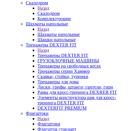
Скалодром
Назад
Скалодром
Комплектующие
Шахматы напольные
Назад
Шахматы напольные
Шашки напольные
Тренажеры DEXTER FIT
Назад
Тренажеры DEXTER FIT
ГРУЗОБЛОЧНЫЕ МАШИНЫ
Тренажеры на свободных весах
Тренажеры серии Хаммер
Скамьи, стойки, турники
Тренажеры для дома
Диски, грифы, штанги, гантели, гири
Рамы для кросс-тренинга DEXRER FIT
Элементы конструктора рам для кросс-
тренинга DEXTER FIT
DEXTERFIT PREMIUM
Флагштоки
Назад
Флагштоки
Флагшток стандарт