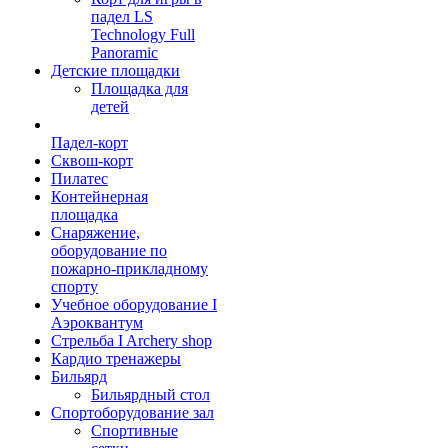
падел LS
Technology Full
Panoramic
Детские площадки
Площадка для
детей
Падел-корт
Сквош-корт
Пилатес
Контейнерная
площадка
Снаряжение,
оборудование по
пожарно-прикладному
спорту
Учебное оборудование I
Аэроквантум
Стрельба I Archery shop
Кардио тренажеры
Бильярд
Бильярдный стол
Спортоборудование зал
Спортивные