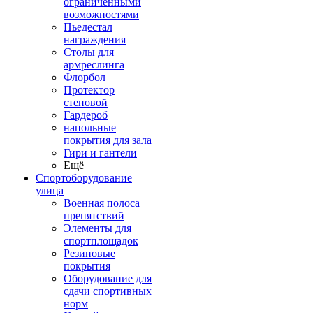
ограниченными
возможностями
Пьедестал
награждения
Столы для
армреслинга
Флорбол
Протектор
стеновой
Гардероб
напольные
покрытия для зала
Гири и гантели
Ещё
Спортоборудование
улица
Военная полоса
препятствий
Элементы для
спортплощадок
Резиновые
покрытия
Оборудование для
сдачи спортивных
норм