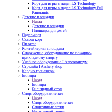
Корт для игры в падел LS Technology
Корт для игры в падел LS Technology Full
Panoramic
Детские площадки
Назад
Детские площадки
Площадка для детей
Падел-корт
Сквош-корт
Пилатес
Контейнерная площадка
Снаряжение, оборудование по пожарно-
прикладному спорту
Учебное оборудование I Аэроквантум
Стрельба I Archery shop
Кардио тренажеры
Бильярд
Назад
Бильярд
Бильярдный стол
Спортоборудование зал
Назад
Спортоборудование зал
Спортивные сетки
Настольный теннис