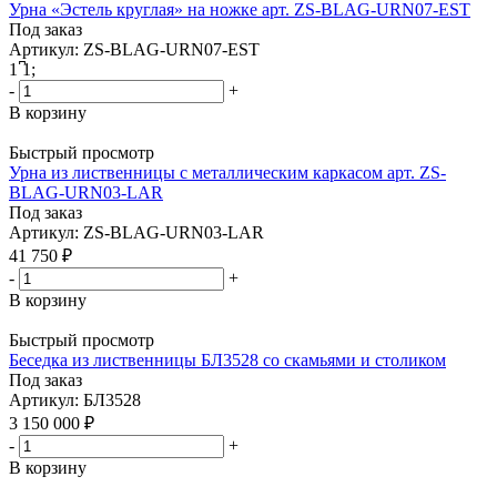
Урна «Эстель круглая» на ножке арт. ZS-BLAG-URN07-EST
Под заказ
Артикул: ZS-BLAG-URN07-EST
1
͆
1
;
-
+
В корзину
Быстрый просмотр
Урна из лиственницы с металлическим каркасом арт. ZS-
BLAG-URN03-LAR
Под заказ
Артикул: ZS-BLAG-URN03-LAR
41 750
₽
-
+
В корзину
Быстрый просмотр
Беседка из лиственницы БЛ3528 со скамьями и столиком
Под заказ
Артикул: БЛ3528
3 150 000
₽
-
+
В корзину