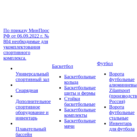
По приказу МинПрос
РФ от 06.09.2022 г. №
804 необходимые для
укомплектования
спортивного
комплекса.
Футбол
Баскетбол
Универсальный
Ворота
Баскетбольные
спортивный зал
футбольные
кольца
алюминиевы
Баскетбольные
Снарядная
Zilantsport
щиты и фермы
(производст
Стойки
Дополнительное
Россия)
баскетбольные
спортивное
Ворота
Баскетбольные
оборудование и
футбольные
комплекты
инвентарь
стальные
Баскетбольные
Инвентарь
мячи
Плавательный
для футбола
бассейн