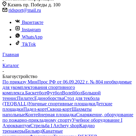
Казань пр. Победы д. 100
ridsport@mail.ru
Вконтакте
Instagram
WhatsApp
TikTok
Главная
-
Каталог
-
Благоустройство
По приказу МинПрос РФ от 06.09.2022 г. № 804 необходимые
для укомплектования спортивного
комплекса.
Баскетбол
Футбол
Волейбол
Большой
теннис
Пилатес
Единоборства
Стол для текбола
(TEQBALL)
Уличные спортивные площадки
Детские
площадки
Падел-корт
Сквош-корт
Шахматы
напольные
Контейнерная площадка
Снаряжение, оборудование
по пожарно-прикладному спорту
Учебное оборудование I
Аэроквантум
Стрельба I Archery shop
Кардио
тренажеры
Бильярд
Канатные