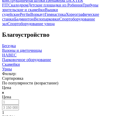
конструкции
Флагштоки
Тренажеры DEXTER
FIT
Скалодром
Детские площадки из Робиния
Трибуны
зрительские и скамейки
Вышки
судейские
Регби
Воркаут
Гимнастика
Хореографические
станки
Бадминтон
Велопарковки
Спортоборудование
зал
Спортоборудование улица
Благоустройство
Беседка
Вазоны и цветочницы
НАВЕС
Парковочное оборудование
Скамейки
Урны
Фильтр:
Сортировка
По популярности (возрастание)
Цена
Цена
1