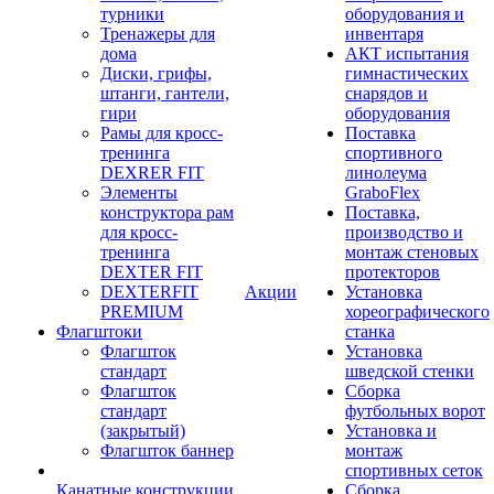
турники
оборудования и
Тренажеры для
инвентаря
дома
АКТ испытания
Диски, грифы,
гимнастических
штанги, гантели,
снарядов и
гири
оборудования
Рамы для кросс-
Поставка
тренинга
спортивного
DEXRER FIT
линолеума
Элементы
GraboFlex
конструктора рам
Поставка,
для кросс-
производство и
тренинга
монтаж стеновых
DEXTER FIT
протекторов
DEXTERFIT
Акции
Установка
PREMIUM
хореографического
Флагштоки
станка
Флагшток
Установка
стандарт
шведской стенки
Флагшток
Сборка
стандарт
футбольных ворот
(закрытый)
Установка и
Флагшток баннер
монтаж
спортивных сеток
Канатные конструкции
Сборка