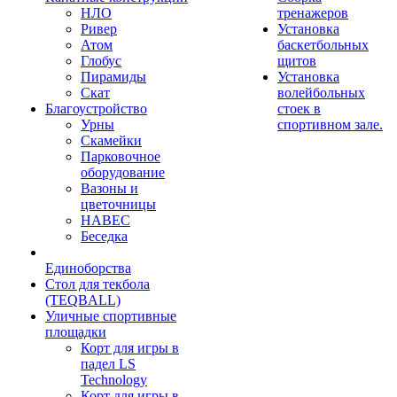
НЛО
тренажеров
Ривер
Установка
Атом
баскетбольных
Глобус
щитов
Пирамиды
Установка
Скат
волейбольных
Благоустройство
стоек в
Урны
спортивном зале.
Скамейки
Парковочное
оборудование
Вазоны и
цветочницы
НАВЕС
Беседка
Единоборства
Стол для текбола
(TEQBALL)
Уличные спортивные
площадки
Корт для игры в
падел LS
Technology
Корт для игры в