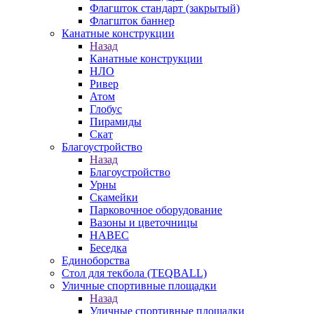
Флагшток стандарт (закрытый)
Флагшток баннер
Канатные конструкции
Назад
Канатные конструкции
НЛО
Ривер
Атом
Глобус
Пирамиды
Скат
Благоустройство
Назад
Благоустройство
Урны
Скамейки
Парковочное оборудование
Вазоны и цветочницы
НАВЕС
Беседка
Единоборства
Стол для текбола (TEQBALL)
Уличные спортивные площадки
Назад
Уличные спортивные площадки