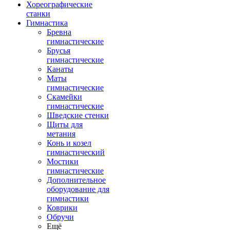
Хореографические
станки
Гимнастика
Бревна
гимнастические
Брусья
гимнастические
Канаты
Маты
гимнастические
Скамейки
гимнастические
Шведские стенки
Щиты для
метания
Конь и козел
гимнастический
Мостики
гимнастические
Дополнительное
оборудование для
гимнастики
Коврики
Обручи
Ещё