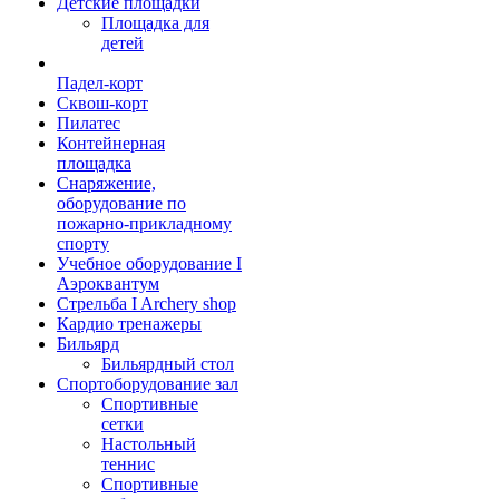
Детские площадки
Площадка для
детей
Падел-корт
Сквош-корт
Пилатес
Контейнерная
площадка
Снаряжение,
оборудование по
пожарно-прикладному
спорту
Учебное оборудование I
Аэроквантум
Стрельба I Archery shop
Кардио тренажеры
Бильярд
Бильярдный стол
Спортоборудование зал
Спортивные
сетки
Настольный
теннис
Спортивные