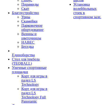
Глобус
щитов
Пирамиды
Установка
Скат
волейбольных
Благоустройство
стоек в
Урны
спортивном зале.
Скамейки
Парковочное
оборудование
Вазоны и
цветочницы
НАВЕС
Беседка
Единоборства
Стол для текбола
(TEQBALL)
Уличные спортивные
площадки
Корт для игры в
падел LS
Technology
Корт для игры в
падел LS
Technology Full
Panoramic