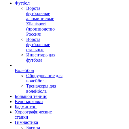
Футбол
Ворота
футбольные
алюминиевые
Zilantsport
(производство
Россия)
Ворота
футбольные
стальные
Инвентарь для
футбола
Волейбол
Оборудование для
волейбола
Тренажеры для
волейбола
Большой теннис
Велопарковки
Бадминтон
Хореографические
станки
Гимнастика
Бревна