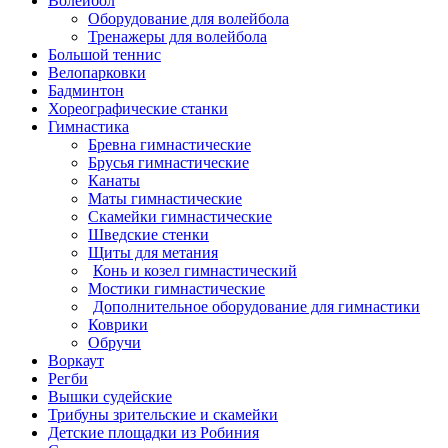
Волейбол
Оборудование для волейбола
Тренажеры для волейбола
Большой теннис
Велопарковки
Бадминтон
Хореографические станки
Гимнастика
Бревна гимнастические
Брусья гимнастические
Канаты
Маты гимнастические
Скамейки гимнастические
Шведские стенки
Щиты для метания
Конь и козел гимнастический
Мостики гимнастические
Дополнительное оборудование для гимнастики
Коврики
Обручи
Воркаут
Регби
Вышки судейские
Трибуны зрительские и скамейки
Детские площадки из Робиния