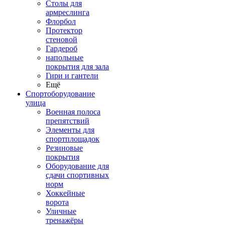
Столы для
армреслинга
Флорбол
Протектор
стеновой
Гардероб
напольные
покрытия для зала
Гири и гантели
Ещё
Спортоборудование
улица
Военная полоса
препятствий
Элементы для
спортплощадок
Резиновые
покрытия
Оборудование для
сдачи спортивных
норм
Хоккейные
ворота
Уличные
тренажёры