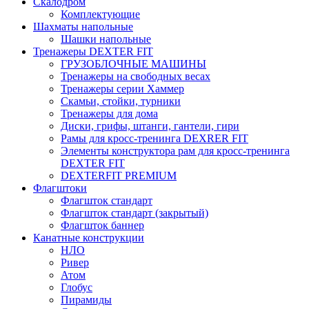
Скалодром
Комплектующие
Шахматы напольные
Шашки напольные
Тренажеры DEXTER FIT
ГРУЗОБЛОЧНЫЕ МАШИНЫ
Тренажеры на свободных весах
Тренажеры серии Хаммер
Скамьи, стойки, турники
Тренажеры для дома
Диски, грифы, штанги, гантели, гири
Рамы для кросс-тренинга DEXRER FIT
Элементы конструктора рам для кросс-тренинга
DEXTER FIT
DEXTERFIT PREMIUM
Флагштоки
Флагшток стандарт
Флагшток стандарт (закрытый)
Флагшток баннер
Канатные конструкции
НЛО
Ривер
Атом
Глобус
Пирамиды