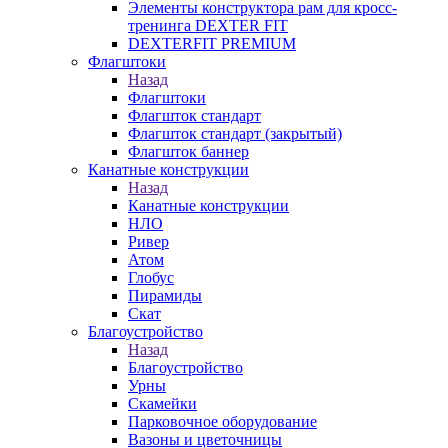
Элементы конструктора рам для кросс-
тренинга DEXTER FIT
DEXTERFIT PREMIUM
Флагштоки
Назад
Флагштоки
Флагшток стандарт
Флагшток стандарт (закрытый)
Флагшток баннер
Канатные конструкции
Назад
Канатные конструкции
НЛО
Ривер
Атом
Глобус
Пирамиды
Скат
Благоустройство
Назад
Благоустройство
Урны
Скамейки
Парковочное оборудование
Вазоны и цветочницы