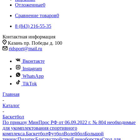
Отложенные
0
Сравнение товаров
0
8 (843) 216-55-35
Контактная информация
Казань пр. Победы д. 100
ridsport@mail.ru
Вконтакте
Instagram
WhatsApp
TikTok
Главная
-
Каталог
-
Баскетбол
По приказу МинПрос РФ от 06.09.2022 г. № 804 необходимые
для укомплектования спортивного
комплекса.
Баскетбол
Футбол
Волейбол
Большой
теннис
Пилатес
Благоустройство
Единоборства
Стол для