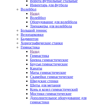
Ворота футбольные стальные
Инвентарь для футбола
Волейбол
Назад
Волейбол
Оборудование для волейбола
Тренажеры для волейбола
Большой теннис
Велопарковки
Бадминтон
Хореографические станки
Гимнастика
Назад
Гимнастика
Бревна гимнастические
Брусья гимнастические
Канаты
Маты гимнастические
Скамейки гимнастические
Шведские стенки
Щиты для метания
Конь и козел гимнастический
Мостики гимнастические
Дополнительное оборудование для
гимнастики