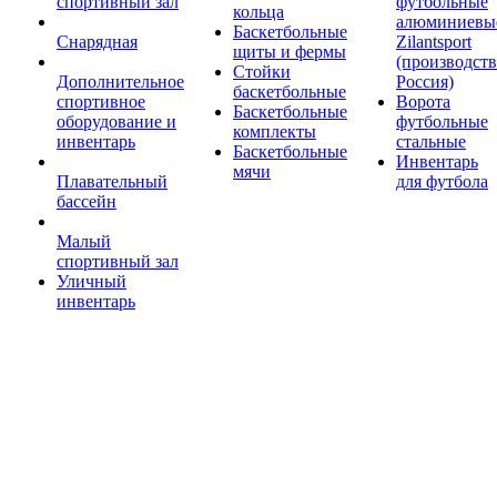
спортивный зал
футбольные
кольца
алюминиевы
Баскетбольные
Снарядная
Zilantsport
щиты и фермы
(производст
Стойки
Дополнительное
Россия)
баскетбольные
спортивное
Ворота
Баскетбольные
оборудование и
футбольные
комплекты
инвентарь
стальные
Баскетбольные
Инвентарь
мячи
Плавательный
для футбола
бассейн
Малый
спортивный зал
Уличный
инвентарь