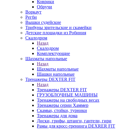
Коврики
Обручи
Воркаут
Регби
Вышки судейские
Трибуны зрительские и скамейки
Детские площадки из Робиния
Скалодром
Назад
Скалодром
Комплектующие
Шахматы напольные
Назад
Шахматы напольные
Шашки напольные
Тренажеры DEXTER FIT
Назад
Тренажеры DEXTER FIT
ГРУЗОБЛОЧНЫЕ МАШИНЫ
Тренажеры на свободных весах
Тренажеры серии Хаммер
Скамьи, стойки, турники
Тренажеры для дома
Диски, грифы, штанги, гантели, гири
Рамы для кросс-тренинга DEXRER FIT