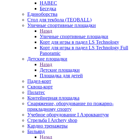
НАВЕС
Беседка
Единоборства
Стол для текбола (TEQBALL)
Уличные спортивные площадки
Назад
Уличные спортивные площадки
Корт для игры в падел LS Technology
Корт для игры в падел LS Technology Full
Panoramic
Детские площадки
Назад
Детские площадки
Площадка для детей
Падел-корт
Сквош-корт
Пилатес
Контейнерная площадка
Снаряжение, оборудование по пожарно-
прикладному спорту
Учебное оборудование I Аэроквантум
Стрельба I Archery shop
Кардио тренажеры
Бильярд
Назад