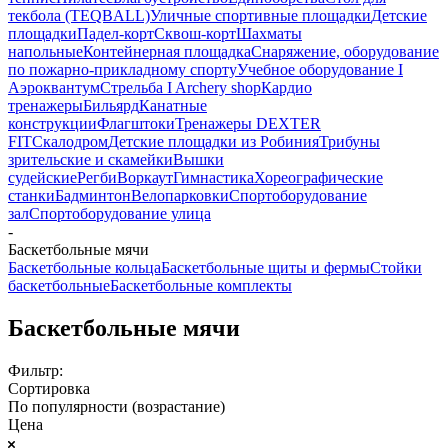
текбола (TEQBALL)
Уличные спортивные площадки
Детские
площадки
Падел-корт
Сквош-корт
Шахматы
напольные
Контейнерная площадка
Снаряжение, оборудование
по пожарно-прикладному спорту
Учебное оборудование I
Аэроквантум
Стрельба I Archery shop
Кардио
тренажеры
Бильярд
Канатные
конструкции
Флагштоки
Тренажеры DEXTER
FIT
Скалодром
Детские площадки из Робиния
Трибуны
зрительские и скамейки
Вышки
судейские
Регби
Воркаут
Гимнастика
Хореографические
станки
Бадминтон
Велопарковки
Спортоборудование
зал
Спортоборудование улица
-
Баскетбольные мячи
Баскетбольные кольца
Баскетбольные щиты и фермы
Стойки
баскетбольные
Баскетбольные комплекты
Баскетбольные мячи
Фильтр:
Сортировка
По популярности (возрастание)
Цена