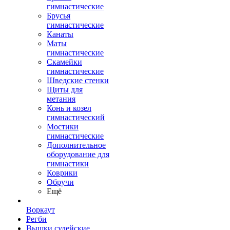
гимнастические
Брусья
гимнастические
Канаты
Маты
гимнастические
Скамейки
гимнастические
Шведские стенки
Щиты для
метания
Конь и козел
гимнастический
Мостики
гимнастические
Дополнительное
оборудование для
гимнастики
Коврики
Обручи
Ещё
Воркаут
Регби
Вышки судейские