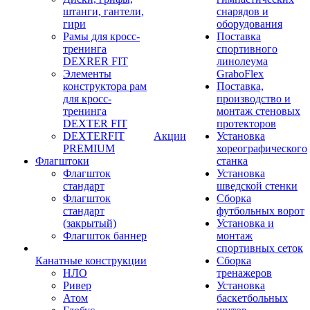
штанги, гантели,
снарядов и
гири
оборудования
Рамы для кросс-
Поставка
тренинга
спортивного
DEXRER FIT
линолеума
Элементы
GraboFlex
конструктора рам
Поставка,
для кросс-
производство и
тренинга
монтаж стеновых
DEXTER FIT
протекторов
DEXTERFIT
Акции
Установка
PREMIUM
хореографического
Флагштоки
станка
Флагшток
Установка
стандарт
шведской стенки
Флагшток
Сборка
стандарт
футбольных ворот
(закрытый)
Установка и
Флагшток баннер
монтаж
спортивных сеток
Канатные конструкции
Сборка
НЛО
тренажеров
Ривер
Установка
Атом
баскетбольных