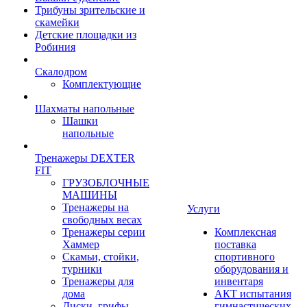
Трибуны зрительские и
скамейки
Детские площадки из
Робиния
Скалодром
Комплектующие
Шахматы напольные
Шашки
напольные
Тренажеры DEXTER
FIT
ГРУЗОБЛОЧНЫЕ
МАШИНЫ
Тренажеры на
Услуги
свободных весах
Тренажеры серии
Комплексная
Хаммер
поставка
Скамьи, стойки,
спортивного
турники
оборудования и
Тренажеры для
инвентаря
дома
АКТ испытания
Диски, грифы,
гимнастических