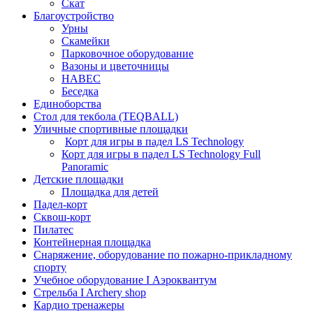
Скат
Благоустройство
Урны
Скамейки
Парковочное оборудование
Вазоны и цветочницы
НАВЕС
Беседка
Единоборства
Стол для текбола (TEQBALL)
Уличные спортивные площадки
Корт для игры в падел LS Technology
Корт для игры в падел LS Technology Full
Panoramic
Детские площадки
Площадка для детей
Падел-корт
Сквош-корт
Пилатес
Контейнерная площадка
Снаряжение, оборудование по пожарно-прикладному
спорту
Учебное оборудование I Аэроквантум
Стрельба I Archery shop
Кардио тренажеры