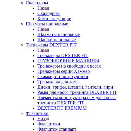
Скалодром
Назад
Скалодром
Комплектующие
Шахматы напольные
Назад
Шахматы напольные
Шашки напольные
Тренажеры DEXTER FIT
Назад
Тренажеры DEXTER FIT
ГРУЗОБЛОЧНЫЕ МАШИНЫ
Тренажеры на свободных весах
Тренажеры серии Хаммер
Скамьи, стойки, турники
Тренажеры для дома
Диски, грифы, штанги, гантели, гири
Рамы для кросс-тренинга DEXRER FIT
Элементы конструктора рам для кросс-
тренинга DEXTER FIT
DEXTERFIT PREMIUM
Флагштоки
Назад
Флагштоки
Флагшток стандарт