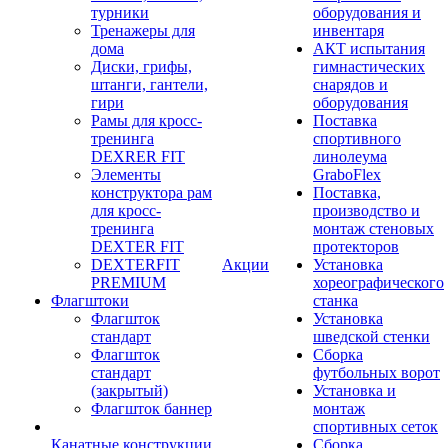
турники
оборудования и
Тренажеры для
инвентаря
дома
АКТ испытания
Диски, грифы,
гимнастических
штанги, гантели,
снарядов и
гири
оборудования
Рамы для кросс-
Поставка
тренинга
спортивного
DEXRER FIT
линолеума
Элементы
GraboFlex
конструктора рам
Поставка,
для кросс-
производство и
тренинга
монтаж стеновых
DEXTER FIT
протекторов
DEXTERFIT
Акции
Установка
PREMIUM
хореографического
Флагштоки
станка
Флагшток
Установка
стандарт
шведской стенки
Флагшток
Сборка
стандарт
футбольных ворот
(закрытый)
Установка и
Флагшток баннер
монтаж
спортивных сеток
Канатные конструкции
Сборка