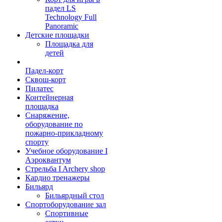
падел LS
Technology Full
Panoramic
Детские площадки
Площадка для
детей
Падел-корт
Сквош-корт
Пилатес
Контейнерная
площадка
Снаряжение,
оборудование по
пожарно-прикладному
спорту
Учебное оборудование I
Аэроквантум
Стрельба I Archery shop
Кардио тренажеры
Бильярд
Бильярдный стол
Спортоборудование зал
Спортивные