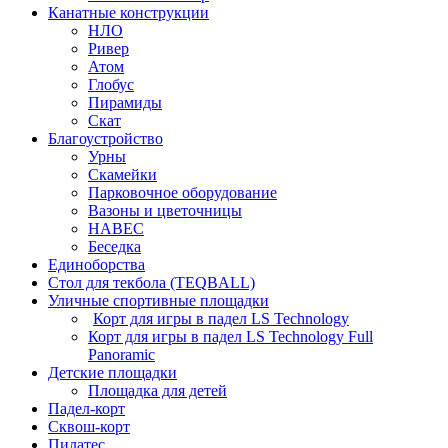
Канатные конструкции
НЛО
Ривер
Атом
Глобус
Пирамиды
Скат
Благоустройство
Урны
Скамейки
Парковочное оборудование
Вазоны и цветочницы
НАВЕС
Беседка
Единоборства
Стол для текбола (TEQBALL)
Уличные спортивные площадки
Корт для игры в падел LS Technology
Корт для игры в падел LS Technology Full
Panoramic
Детские площадки
Площадка для детей
Падел-корт
Сквош-корт
Пилатес