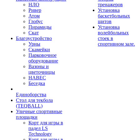
НЛО
тренажеров
Ривер
Установка
Атом
баскетбольных
Глобус
щитов
Пирамиды
Установка
Скат
волейбольных
Благоустройство
стоек в
Урны
спортивном зале.
Скамейки
Парковочное
оборудование
Вазоны и
цветочницы
НАВЕС
Беседка
Единоборства
Стол для текбола
(TEQBALL)
Уличные спортивные
площадки
Корт для игры в
падел LS
Technology
Корт для игры в