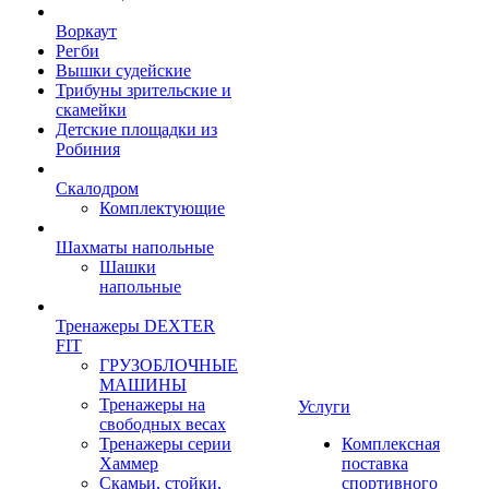
Воркаут
Регби
Вышки судейские
Трибуны зрительские и
скамейки
Детские площадки из
Робиния
Скалодром
Комплектующие
Шахматы напольные
Шашки
напольные
Тренажеры DEXTER
FIT
ГРУЗОБЛОЧНЫЕ
МАШИНЫ
Тренажеры на
Услуги
свободных весах
Тренажеры серии
Комплексная
Хаммер
поставка
Скамьи, стойки,
спортивного