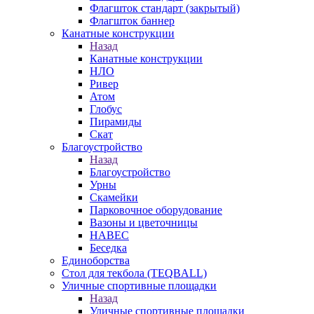
Флагшток стандарт (закрытый)
Флагшток баннер
Канатные конструкции
Назад
Канатные конструкции
НЛО
Ривер
Атом
Глобус
Пирамиды
Скат
Благоустройство
Назад
Благоустройство
Урны
Скамейки
Парковочное оборудование
Вазоны и цветочницы
НАВЕС
Беседка
Единоборства
Стол для текбола (TEQBALL)
Уличные спортивные площадки
Назад
Уличные спортивные площадки