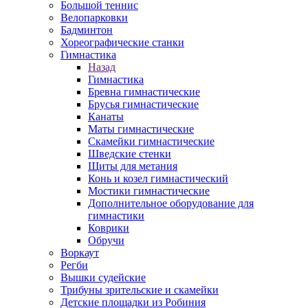
Большой теннис
Велопарковки
Бадминтон
Хореографические станки
Гимнастика
Назад
Гимнастика
Бревна гимнастические
Брусья гимнастические
Канаты
Маты гимнастические
Скамейки гимнастические
Шведские стенки
Щиты для метания
Конь и козел гимнастический
Мостики гимнастические
Дополнительное оборудование для
гимнастики
Коврики
Обручи
Воркаут
Регби
Вышки судейские
Трибуны зрительские и скамейки
Детские площадки из Робиния