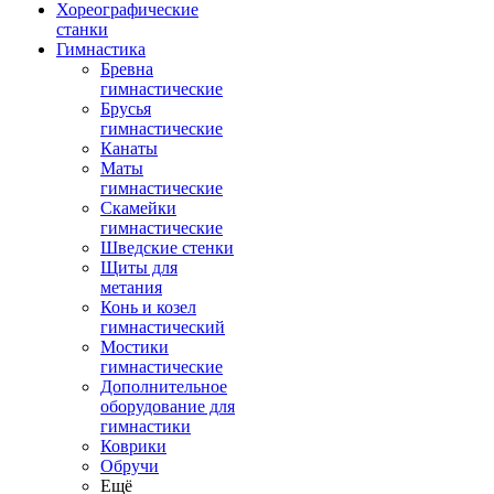
Хореографические
станки
Гимнастика
Бревна
гимнастические
Брусья
гимнастические
Канаты
Маты
гимнастические
Скамейки
гимнастические
Шведские стенки
Щиты для
метания
Конь и козел
гимнастический
Мостики
гимнастические
Дополнительное
оборудование для
гимнастики
Коврики
Обручи
Ещё