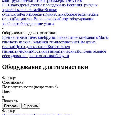
конструкции
Флагштоки
Тренажеры DEXTER
FIT
Скалодром
Детские площадки из Робиния
Трибуны
зрительские и скамейки
Вышки
судейские
Регби
Воркаут
Гимнастика
Хореографические
станки
Бадминтон
Велопарковки
Спортоборудование
зал
Спортоборудование улица
-
Оборудование для гимнастики
Бревна гимнастические
Брусья гимнастические
Канаты
Маты
гимнастические
Скамейки гимнастические
Шведские
стенки
Щиты для метания
Конь и козел
гимнастический
Мостики гимнастические
Дополнительное
оборудование для гимнастики
Обручи
Оборудование для гимнастики
Фильтр:
Сортировка
По популярности (возрастание)
Цвет
Показать
Сбросить
Фильтр