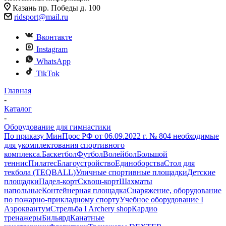
Казань пр. Победы д. 100
ridsport@mail.ru
Вконтакте
Instagram
WhatsApp
TikTok
Главная
-
Каталог
-
Оборудование для гимнастики
По приказу МинПрос РФ от 06.09.2022 г. № 804 необходимые
для укомплектования спортивного
комплекса.
Баскетбол
Футбол
Волейбол
Большой
теннис
Пилатес
Благоустройство
Единоборства
Стол для
текбола (TEQBALL)
Уличные спортивные площадки
Детские
площадки
Падел-корт
Сквош-корт
Шахматы
напольные
Контейнерная площадка
Снаряжение, оборудование
по пожарно-прикладному спорту
Учебное оборудование I
Аэроквантум
Стрельба I Archery shop
Кардио
тренажеры
Бильярд
Канатные