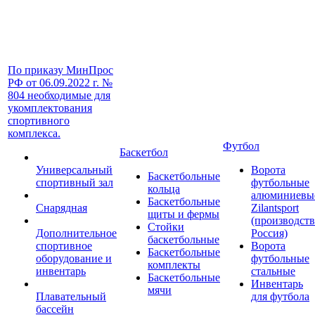
По приказу МинПрос
РФ от 06.09.2022 г. №
804 необходимые для
укомплектования
спортивного
комплекса.
Футбол
Баскетбол
Универсальный
Ворота
Баскетбольные
спортивный зал
футбольные
кольца
алюминиевы
Баскетбольные
Снарядная
Zilantsport
щиты и фермы
(производст
Стойки
Дополнительное
Россия)
баскетбольные
спортивное
Ворота
Баскетбольные
оборудование и
футбольные
комплекты
инвентарь
стальные
Баскетбольные
Инвентарь
мячи
Плавательный
для футбола
бассейн