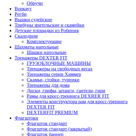
Обручи
Воркаут
Регби
Вышки судейские
Трибуны зрительские и скамейки
Детские площадки из Робиния
Скалодром
Комплектующие
Шахматы напольные
Шашки напольные
Тренажеры DEXTER FIT
ГРУЗОБЛОЧНЫЕ МАШИНЫ
Тренажеры на свободных весах
Тренажеры серии Хаммер
Скамьи, стойки, турники
Тренажеры для дома
Диски, грифы, штанги, гантели, гири
Рамы для кросс-тренинга DEXRER FIT
Элементы конструктора рам для кросс-тренинга
DEXTER FIT
DEXTERFIT PREMIUM
Флагштоки
Флагшток стандарт
Флагшток стандарт (закрытый)
Флагшток баннер