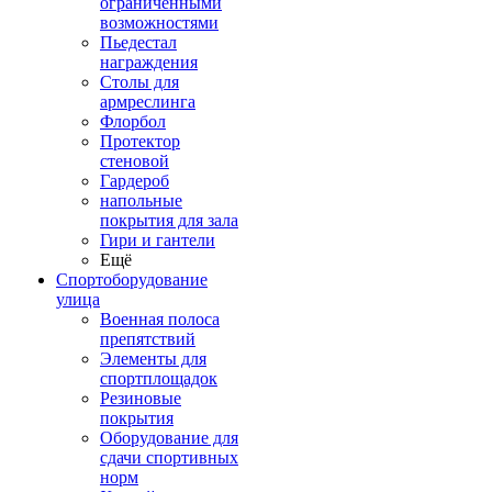
ограниченными
возможностями
Пьедестал
награждения
Столы для
армреслинга
Флорбол
Протектор
стеновой
Гардероб
напольные
покрытия для зала
Гири и гантели
Ещё
Спортоборудование
улица
Военная полоса
препятствий
Элементы для
спортплощадок
Резиновые
покрытия
Оборудование для
сдачи спортивных
норм