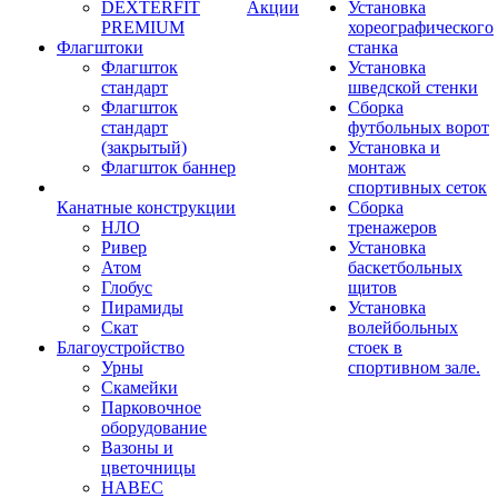
DEXTERFIT
Акции
Установка
PREMIUM
хореографического
Флагштоки
станка
Флагшток
Установка
стандарт
шведской стенки
Флагшток
Сборка
стандарт
футбольных ворот
(закрытый)
Установка и
Флагшток баннер
монтаж
спортивных сеток
Канатные конструкции
Сборка
НЛО
тренажеров
Ривер
Установка
Атом
баскетбольных
Глобус
щитов
Пирамиды
Установка
Скат
волейбольных
Благоустройство
стоек в
Урны
спортивном зале.
Скамейки
Парковочное
оборудование
Вазоны и
цветочницы
НАВЕС