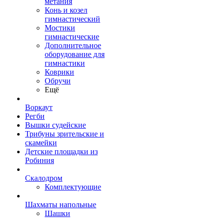
метания
Конь и козел
гимнастический
Мостики
гимнастические
Дополнительное
оборудование для
гимнастики
Коврики
Обручи
Ещё
Воркаут
Регби
Вышки судейские
Трибуны зрительские и
скамейки
Детские площадки из
Робиния
Скалодром
Комплектующие
Шахматы напольные
Шашки