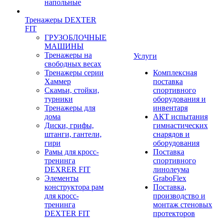
напольные
Тренажеры DEXTER
FIT
ГРУЗОБЛОЧНЫЕ
МАШИНЫ
Тренажеры на
Услуги
свободных весах
Тренажеры серии
Комплексная
Хаммер
поставка
Скамьи, стойки,
спортивного
турники
оборудования и
Тренажеры для
инвентаря
дома
АКТ испытания
Диски, грифы,
гимнастических
штанги, гантели,
снарядов и
гири
оборудования
Рамы для кросс-
Поставка
тренинга
спортивного
DEXRER FIT
линолеума
Элементы
GraboFlex
конструктора рам
Поставка,
для кросс-
производство и
тренинга
монтаж стеновых
DEXTER FIT
протекторов