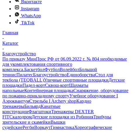
Вконтакте
Instagram
WhatsApp
TikTok
Главная
-
Каталог
-
Благоустройство
По приказу МинПрос РФ от 06.09.2022 г. № 804 необходимые
для укомплектования спортивного
комплекса.
Баскетбол
Футбол
Волейбол
Большой
теннис
Пилатес
Благоустройство
Единоборства
Стол для
текбола (TEQBALL)
Уличные спортивные площадки
Детские
площадки
Падел-корт
Сквош-корт
Шахматы
напольные
Контейнерная площадка
Снаряжение, оборудование
по пожарно-прикладному спорту
Учебное оборудование I
Аэроквантум
Стрельба I Archery shop
Кардио
тренажеры
Бильярд
Канатные
конструкции
Флагштоки
Тренажеры DEXTER
FIT
Скалодром
Детские площадки из Робиния
Трибуны
зрительские и скамейки
Вышки
судейские
Регби
Воркаут
Гимнастика
Хореографические