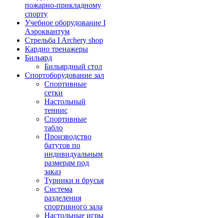
пожарно-прикладному
спорту
Учебное оборудование I
Аэроквантум
Стрельба I Archery shop
Кардио тренажеры
Бильярд
Бильярдный стол
Спортоборудование зал
Спортивные
сетки
Настольный
теннис
Спортивные
табло
Производство
батутов по
индивидуальным
размерам под
заказ
Турники и брусья
Система
разделения
спортивного зала
Настольные игры