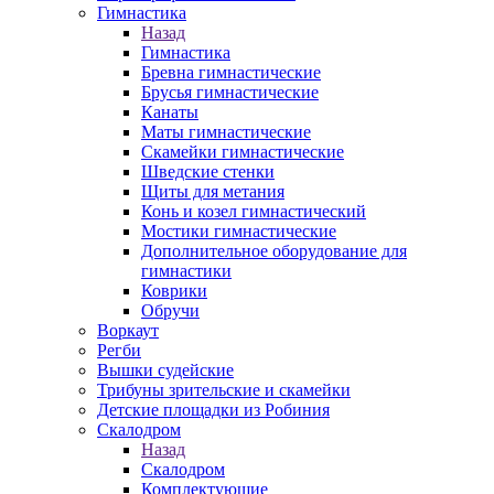
Гимнастика
Назад
Гимнастика
Бревна гимнастические
Брусья гимнастические
Канаты
Маты гимнастические
Скамейки гимнастические
Шведские стенки
Щиты для метания
Конь и козел гимнастический
Мостики гимнастические
Дополнительное оборудование для
гимнастики
Коврики
Обручи
Воркаут
Регби
Вышки судейские
Трибуны зрительские и скамейки
Детские площадки из Робиния
Скалодром
Назад
Скалодром
Комплектующие