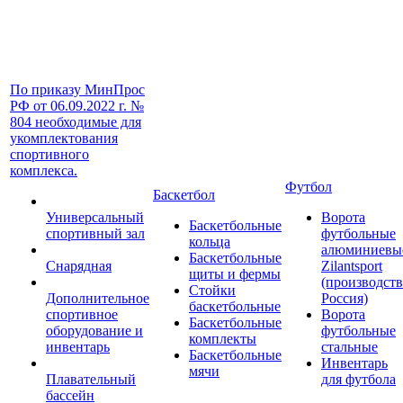
По приказу МинПрос
РФ от 06.09.2022 г. №
804 необходимые для
укомплектования
спортивного
комплекса.
Футбол
Баскетбол
Универсальный
Ворота
Баскетбольные
спортивный зал
футбольные
кольца
алюминиевы
Баскетбольные
Снарядная
Zilantsport
щиты и фермы
(производст
Стойки
Дополнительное
Россия)
баскетбольные
спортивное
Ворота
Баскетбольные
оборудование и
футбольные
комплекты
инвентарь
стальные
Баскетбольные
Инвентарь
мячи
Плавательный
для футбола
бассейн