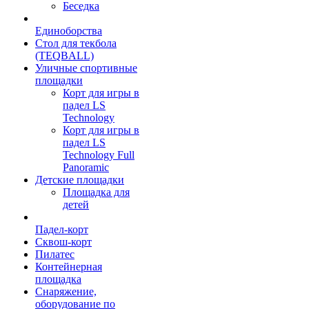
Беседка
Единоборства
Стол для текбола
(TEQBALL)
Уличные спортивные
площадки
Корт для игры в
падел LS
Technology
Корт для игры в
падел LS
Technology Full
Panoramic
Детские площадки
Площадка для
детей
Падел-корт
Сквош-корт
Пилатес
Контейнерная
площадка
Снаряжение,
оборудование по