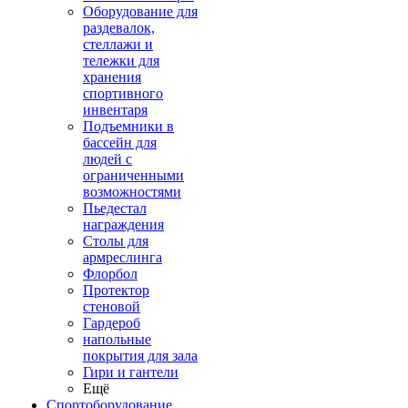
Оборудование для
раздевалок,
стеллажи и
тележки для
хранения
спортивного
инвентаря
Подъемники в
бассейн для
людей с
ограниченными
возможностями
Пьедестал
награждения
Столы для
армреслинга
Флорбол
Протектор
стеновой
Гардероб
напольные
покрытия для зала
Гири и гантели
Ещё
Спортоборудование