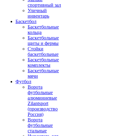
спортивный зал
Уличный
инвентарь
Баскетбол
Баскетбольные
кольца
Баскетбольные
щиты и фермы
Стойки
баскетбольные
Баскетбольные
комплекты
Баскетбольные
мячи
Футбол
Ворота
футбольные
алюминиевые
Zilantsport
(производство
Россия)
Ворота
футбольные
стальные