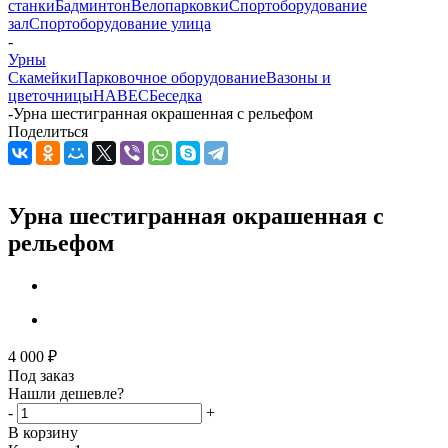
станки
Бадминтон
Велопарковки
Спортоборудование
зал
Спортоборудование улица
-
Урны
Скамейки
Парковочное оборудование
Вазоны и
цветочницы
НАВЕС
Беседка
-
Урна шестигранная окрашенная с рельефом
Поделиться
Урна шестигранная окрашенная с
рельефом
4 000
₽
Под заказ
Нашли дешевле?
-
+
В корзину