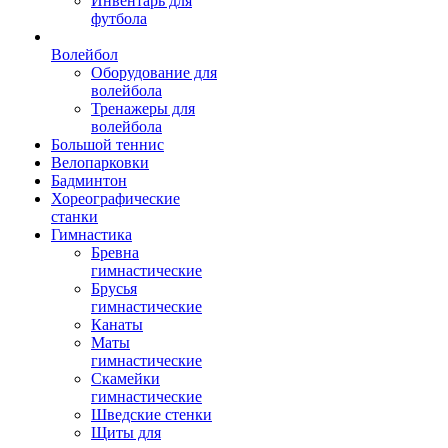
Инвентарь для
футбола
Волейбол
Оборудование для
волейбола
Тренажеры для
волейбола
Большой теннис
Велопарковки
Бадминтон
Хореографические
станки
Гимнастика
Бревна
гимнастические
Брусья
гимнастические
Канаты
Маты
гимнастические
Скамейки
гимнастические
Шведские стенки
Щиты для