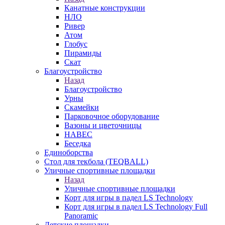
Канатные конструкции
НЛО
Ривер
Атом
Глобус
Пирамиды
Скат
Благоустройство
Назад
Благоустройство
Урны
Скамейки
Парковочное оборудование
Вазоны и цветочницы
НАВЕС
Беседка
Единоборства
Стол для текбола (TEQBALL)
Уличные спортивные площадки
Назад
Уличные спортивные площадки
Корт для игры в падел LS Technology
Корт для игры в падел LS Technology Full
Panoramic
Детские площадки