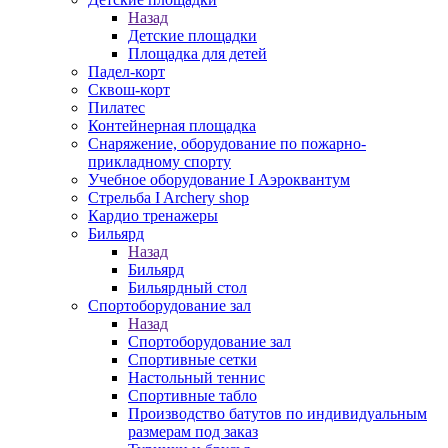
Назад
Детские площадки
Площадка для детей
Падел-корт
Сквош-корт
Пилатес
Контейнерная площадка
Снаряжение, оборудование по пожарно-
прикладному спорту
Учебное оборудование I Аэроквантум
Стрельба I Archery shop
Кардио тренажеры
Бильярд
Назад
Бильярд
Бильярдный стол
Спортоборудование зал
Назад
Спортоборудование зал
Спортивные сетки
Настольный теннис
Спортивные табло
Производство батутов по индивидуальным
размерам под заказ