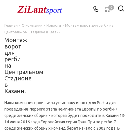
0
Главная
-
О компании
-
Новости
-
Монтаж ворот для регби на
Центральном Стадионе в Казани.
Монтаж
ворот
для
регби
на
Центральном
Стадионе
в
Казани.
Наша компания произвела установку ворот для Регби для
проведения первого этапа Чемпионата Европы по регби-7
среди женских сборных которая будет проходить в Казани 13-
14 июня 2016 года.Европейская серия Гран-При по регби-7
среди женских сборных команд берет начало с 2002 года. В