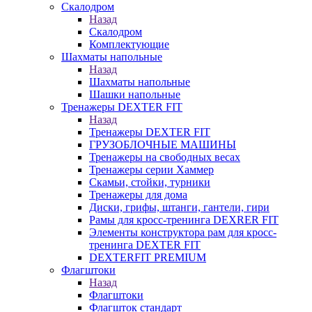
Скалодром
Назад
Скалодром
Комплектующие
Шахматы напольные
Назад
Шахматы напольные
Шашки напольные
Тренажеры DEXTER FIT
Назад
Тренажеры DEXTER FIT
ГРУЗОБЛОЧНЫЕ МАШИНЫ
Тренажеры на свободных весах
Тренажеры серии Хаммер
Скамьи, стойки, турники
Тренажеры для дома
Диски, грифы, штанги, гантели, гири
Рамы для кросс-тренинга DEXRER FIT
Элементы конструктора рам для кросс-
тренинга DEXTER FIT
DEXTERFIT PREMIUM
Флагштоки
Назад
Флагштоки
Флагшток стандарт