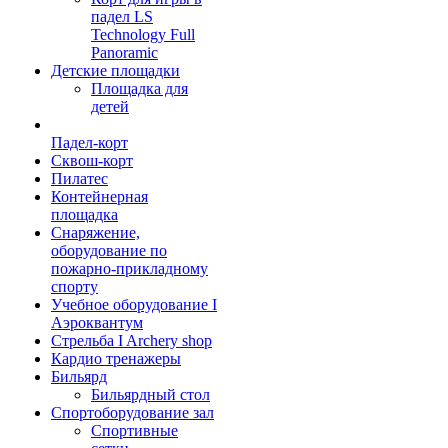
падел LS
Technology Full
Panoramic
Детские площадки
Площадка для
детей
Падел-корт
Сквош-корт
Пилатес
Контейнерная
площадка
Снаряжение,
оборудование по
пожарно-прикладному
спорту
Учебное оборудование I
Аэроквантум
Стрельба I Archery shop
Кардио тренажеры
Бильярд
Бильярдный стол
Спортоборудование зал
Спортивные