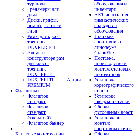
турники
оборудования и
Тренажеры для
инвентаря
дома
АКТ испытания
Диски, грифы,
гимнастических
штанги, гантели,
снарядов и
гири
оборудования
Рамы для кросс-
Поставка
тренинга
спортивного
DEXRER FIT
линолеума
Элементы
GraboFlex
конструктора рам
Поставка,
для кросс-
производство и
тренинга
монтаж стеновых
DEXTER FIT
протекторов
DEXTERFIT
Акции
Установка
PREMIUM
хореографического
Флагштоки
станка
Флагшток
Установка
стандарт
шведской стенки
Флагшток
Сборка
стандарт
футбольных ворот
(закрытый)
Установка и
Флагшток баннер
монтаж
спортивных сеток
Канатные конструкции
Сборка