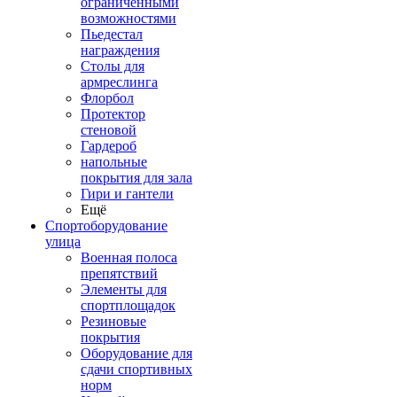
ограниченными
возможностями
Пьедестал
награждения
Столы для
армреслинга
Флорбол
Протектор
стеновой
Гардероб
напольные
покрытия для зала
Гири и гантели
Ещё
Спортоборудование
улица
Военная полоса
препятствий
Элементы для
спортплощадок
Резиновые
покрытия
Оборудование для
сдачи спортивных
норм