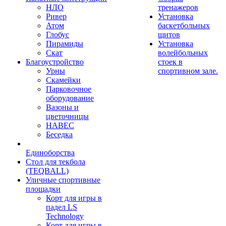
НЛО
тренажеров
Ривер
Установка
Атом
баскетбольных
Глобус
щитов
Пирамиды
Установка
Скат
волейбольных
Благоустройство
стоек в
Урны
спортивном зале.
Скамейки
Парковочное
оборудование
Вазоны и
цветочницы
НАВЕС
Беседка
Единоборства
Стол для текбола
(TEQBALL)
Уличные спортивные
площадки
Корт для игры в
падел LS
Technology
Корт для игры в