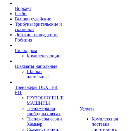
Воркаут
Регби
Вышки судейские
Трибуны зрительские и
скамейки
Детские площадки из
Робиния
Скалодром
Комплектующие
Шахматы напольные
Шашки
напольные
Тренажеры DEXTER
FIT
ГРУЗОБЛОЧНЫЕ
МАШИНЫ
Тренажеры на
Услуги
свободных весах
Тренажеры серии
Комплексная
Хаммер
поставка
Скамьи, стойки,
спортивного