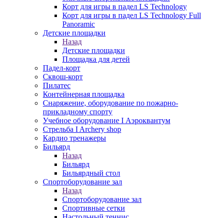
Корт для игры в падел LS Technology
Корт для игры в падел LS Technology Full
Panoramic
Детские площадки
Назад
Детские площадки
Площадка для детей
Падел-корт
Сквош-корт
Пилатес
Контейнерная площадка
Снаряжение, оборудование по пожарно-
прикладному спорту
Учебное оборудование I Аэроквантум
Стрельба I Archery shop
Кардио тренажеры
Бильярд
Назад
Бильярд
Бильярдный стол
Спортоборудование зал
Назад
Спортоборудование зал
Спортивные сетки
Настольный теннис