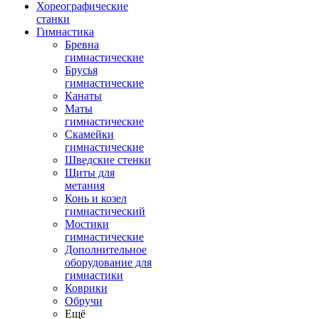
Хореографические
станки
Гимнастика
Бревна
гимнастические
Брусья
гимнастические
Канаты
Маты
гимнастические
Скамейки
гимнастические
Шведские стенки
Щиты для
метания
Конь и козел
гимнастический
Мостики
гимнастические
Дополнительное
оборудование для
гимнастики
Коврики
Обручи
Ещё