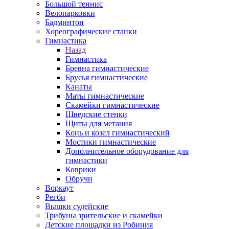
Большой теннис
Велопарковки
Бадминтон
Хореографические станки
Гимнастика
Назад
Гимнастика
Бревна гимнастические
Брусья гимнастические
Канаты
Маты гимнастические
Скамейки гимнастические
Шведские стенки
Щиты для метания
Конь и козел гимнастический
Мостики гимнастические
Дополнительное оборудование для
гимнастики
Коврики
Обручи
Воркаут
Регби
Вышки судейские
Трибуны зрительские и скамейки
Детские площадки из Робиния