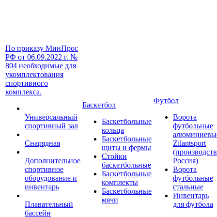
По приказу МинПрос
РФ от 06.09.2022 г. №
804 необходимые для
укомплектования
спортивного
комплекса.
Футбол
Баскетбол
Универсальный
Ворота
Баскетбольные
спортивный зал
футбольные
кольца
алюминиевы
Баскетбольные
Снарядная
Zilantsport
щиты и фермы
(производст
Стойки
Дополнительное
Россия)
баскетбольные
спортивное
Ворота
Баскетбольные
оборудование и
футбольные
комплекты
инвентарь
стальные
Баскетбольные
Инвентарь
мячи
Плавательный
для футбола
бассейн