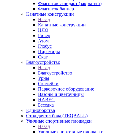
Флагшток стандарт (закрытый)
Флагшток баннер
Канатные конструкции
Назад
Канатные конструкции
НЛО
Ривер
Атом
Глобус
Пирамиды
Скат
Благоустройство
Назад
Благоустройство
Урны
Скамейки
Парковочное оборудование
Вазоны и цветочницы
НАВЕС
Беседка
Единоборства
Стол для текбола (TEQBALL)
Уличные спортивные площадки
Назад
Уличные спортивные площадки