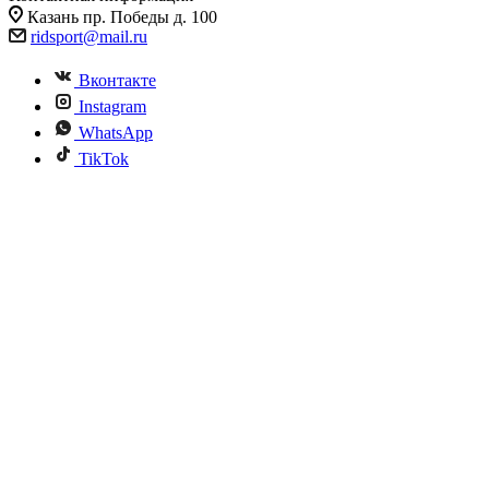
Казань пр. Победы д. 100
ridsport@mail.ru
Вконтакте
Instagram
WhatsApp
TikTok
#Баскетбольная
стойка с
щитом
из
монолитного
поликарбоната
с